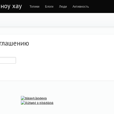
 ноу хау
Топики
Блоги
Люди
Активность
иглашению