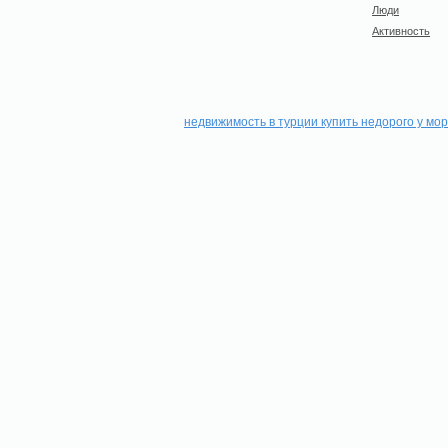
Люди
Активность
недвижимость в турции купить недорого у мо