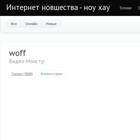
Интернет новшества - ноу хау
Топики
Все
Онлайн
Новые
woff
Видео-Монстр
Топики (3668)
Комментарии