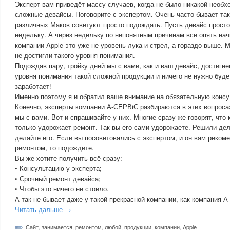
Эксперт вам приведёт массу случаев, когда не было никакой необх
сложные девайсы. Поговорите с экспертом. Очень часто бывает так
различных Маков советуют просто подождать. Пусть девайс просто
недельку. А через недельку по непонятным причинам все опять нач
компании Apple это уже не уровень лука и стрел, а гораздо выше.
не достигли такого уровня понимания.
Подождав пару, тройку дней мы с вами, как и ваш девайс, достигн
уровня понимания такой сложной продукции и ничего не нужно будет
заработает!
Именно поэтому я и обратил ваше внимание на обязательную консу
Конечно, эксперты компании А-СЕРВiС разбираются в этих вопроса
мы с вами. Вот и спрашивайте у них. Многие сразу же говорят, что 
только удорожает ремонт. Так вы его сами удорожаете. Решили дел
делайте его. Если вы посоветовались с экспертом, и он вам реком
ремонтом, то подождите.
Вы же хотите получить всё сразу:
• Консультацию у эксперта;
• Срочный ремонт девайса;
• Чтобы это ничего не стоило.
А так не бывает даже у такой прекрасной компании, как компания А
Читать дальше →
Сайт
,
занимается
,
ремонтом
,
любой
,
продукции
,
компании
,
Apple