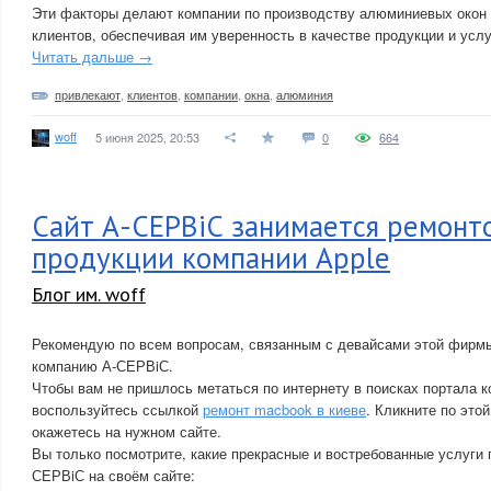
Эти факторы делают компании по производству алюминиевых окон
клиентов, обеспечивая им уверенность в качестве продукции и услу
Читать дальше →
привлекают
,
клиентов
,
компании
,
окна
,
алюминия
woff
5 июня 2025, 20:53
0
664
Сайт А-СЕРВiС занимается ремонт
продукции компании Apple
Блог им. woff
Рекомендую по всем вопросам, связанным с девайсами этой фирмы
компанию А-СЕРВiС.
Чтобы вам не пришлось метаться по интернету в поисках портала 
воспользуйтесь ссылкой
ремонт macbook в киеве
. Кликните по это
окажетесь на нужном сайте.
Вы только посмотрите, какие прекрасные и востребованные услуги 
СЕРВiС на своём сайте: