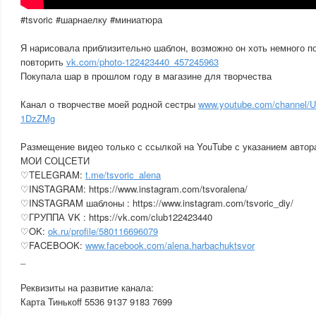
#tsvoric #шарнаелку #миниатюра
Я нарисовала приблизительно шаблон, возможно он хоть немного п
повторить
vk.com/photo-122423440_457245963
Покупала шар в прошлом году в магазине для творчества
Канал о творчестве моей родной сестры
www.youtube.com/channel
1DzZMg
Размещение видео только с ссылкой на YouTube с указанием автор
МОИ СОЦСЕТИ
♡TELEGRAM:
t.me/tsvoric_alena
♡INSTAGRAM: https://www.instagram.com/tsvoralena/
♡INSTAGRAM шаблоны : https://www.instagram.com/tsvoric_diy/
♡ГРУППА VK : https://vk.com/club122423440
♡OK:
ok.ru/profile/580116696079
♡FACEBOOK:
www.facebook.com/alena.harbachuktsvor
_
Реквизиты на развитие канала:
Карта Тинькоff 5536 9137 9183 7699
___