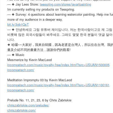
— ❖ Jay Lees Store:
teespring.com/stores/jayartpainting
Im currently selling my products on Teespring.
— ❖ Survey: 4 questions about learning watercolor painting. Help me fur
more of my audience in a deeper way.
bit.ly/3gb1QsT
— ❖ 안녕하세요 그림 유튜버 제이입니다. 저는 한국사람이고요 제 그림 
비롯해 많은 외국사람들이 봐주세요. 그래도 몇몇 한국 분들이 댓글 달
니다.
❖ 哈囉~~大家好，我來自韓國，因為老婆是台灣人，所以住在台灣。我
畫及介紹不同的畫畫方法，謝謝你們的觀看!
— ❖ Music
Mesmerize by Kevin MacLeod
incompetech.com/music/royalty-free/index.html?isrc=USUAN1500005
incompetech.com/
Meditation Impromptu 03 by Kevin MacLeod
incompetech.com/music/royalty-free/index.html?isrc=USUAN1100161
incompetech.com/
Prelude No. 11, 21, 23, 6 by Chris Zabriskie
chriszabriskie.com/preludes/
chriszabriskie.com/