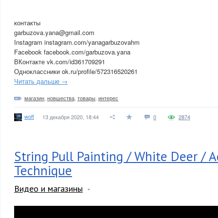
контакты
garbuzova.yana@gmail.com
Instagram instagram.com/yanagarbuzovahm
Facebook facebook.com/garbuzova.yana
ВКонтакте vk.com/id361709291
Одноклассники ok.ru/profile/572316520261
Читать дальше →
магазин
,
новшества
,
товары
,
интерес
woff
13 декабря 2020, 18:44
0
2874
String Pull Painting / White Deer / A
Technique
Видео и магазины