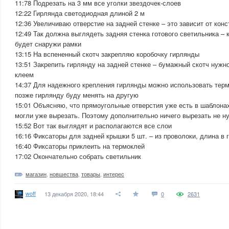
11:78 Подрезать на 3 мм все уголки звездочек-слоев
12:22 Гирлянда светодиодная длиной 2 м
12:36 Увеличиваю отверстие на задней стенке – это зависит от кон
12:49 Так должна выглядеть задняя стенка готового светильника – 
будет снаружи рамки
13:15 На вспененный скотч закрепляю коробочку гирлянды
13:51 Закрепить гирлянду на задней стенке – бумажный скотч нужн
клеем
14:37 Для надежного крепления гирлянды можно использовать термо
позже гирлянду буду менять на другую
15:01 Объясняю, что прямоугольные отверстия уже есть в шаблонах
могли уже вырезать. Поэтому дополнительно ничего вырезать не н
15:52 Вот так выглядят и располагаются все слои
16:16 Фиксаторы для задней крышки 5 шт. – из проволоки, длина в 
16:40 Фиксаторы приклеить на термоклей
17:02 Окончательно собрать светильник
магазин
,
новшества
,
товары
,
интерес
woff
13 декабря 2020, 18:44
0
2631