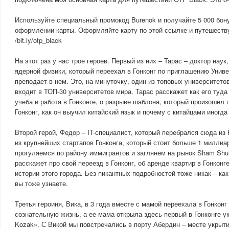
Используйте специальный промокод Burenok и получайте 5 000 бону
оформлении карты. Оформляйте карту по этой ссылке и путешеств
/bit.ly/otp_black
На этот раз у нас трое героев. Первый из них – Тарас – доктор наук
ядерной физики, который переехал в Гонконг по приглашению Униве
преподает в нем. Это, на минуточку, один из топовых университето
входит в ТОП-30 университетов мира. Тарас расскажет как его туда
учеба и работа в Гонконге, о разрыве шаблона, который произошел 
Гонконг, как он выучил китайский язык и почему с китайцами иногд
Второй герой, Федор – IT-специалист, который перебрался сюда из 
из крупнейших стартапов Гонконга, который стоит больше 1 милли
прогуляемся по району иммигрантов и заглянем на рынок Sham Shui
расскажет про свой переезд в Гонконг, об аренде квартир в Гонконге
истории этого города. Без пикантных подробностей тоже никак – как
вы тоже узнаете.
Третья героиня, Вика, в 3 года вместе с мамой переехала в Гонконг
сознательную жизнь, а ее мама открыла здесь первый в Гонконге у
Kozak». С Викой мы повстречались в порту Абердин – месте укрыти