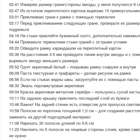
02:41 Измеряю размер грани/стороны звезды, у меня получился 9 с
02:47 Из остатков переплетного картона вырезаю 10 прямоугольник
03:01 Приклеиваю грани к рамке с помощью термоклея
03:17 Перед приклеиванием следующих гране, проверьте их размер
подрежьте
04:16 На стыки приклейте бумажный скотч, дополнительно намажьт
04:44 Промажьте термоклеем стыки граней с острыми углами
05:20 Обведите рамку карандашом на переплетный картон
05:36 На расстоянии 3-5 мм проведите линии внутри звезды и с по
вырежьте звезду меньшего размера
05:52 Грунт акриловый белый – покрываю рамку снаружи и внутри
06:09 Паста текстурная и трафареты – делаю рисунок на рамке
06:56 Если на стыках видны швы, загрунтуйте их с помощью пасты 
08:30 Эмаль перламутровая акриловая
09:04 Краска акриловая металлик серебро – пользуюсь сухой кист
10:11 На заднюю крышку приклеить последний слой из бумаги
10:46 Важно! На задней стенке есть отверстие для пропуска свето
10:58 Полоски из поролона толщиной 1,0 см – для создания расст
заменить на другой подходящий материал
11:06 Нарезать 30 полосок длиной по 5-6 см
11:23 Наклеить по 5 полосок на лицевые стороны слоев, кроме само
не нужно