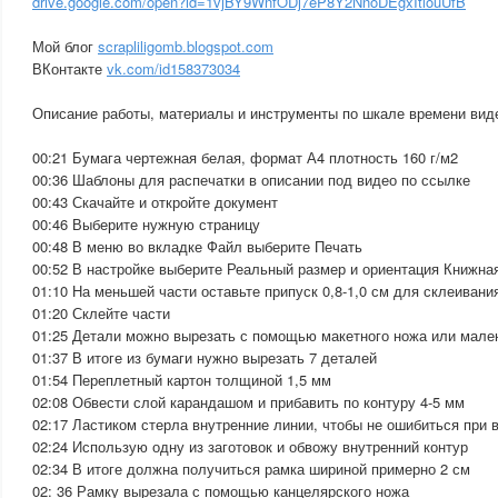
drive.google.com/open?id=1vjBY9WnfODj7eP8Y2NnoDEgxItlouUfB
Мой блог
scrapliligomb.blogspot.com
ВКонтакте
vk.com/id158373034
Описание работы, материалы и инструменты по шкале времени вид
00:21 Бумага чертежная белая, формат А4 плотность 160 г/м2
00:36 Шаблоны для распечатки в описании под видео по ссылке
00:43 Скачайте и откройте документ
00:46 Выберите нужную страницу
00:48 В меню во вкладке Файл выберите Печать
00:52 В настройке выберите Реальный размер и ориентация Книжна
01:10 На меньшей части оставьте припуск 0,8-1,0 см для склеивани
01:20 Склейте части
01:25 Детали можно вырезать с помощью макетного ножа или мале
01:37 В итоге из бумаги нужно вырезать 7 деталей
01:54 Переплетный картон толщиной 1,5 мм
02:08 Обвести слой карандашом и прибавить по контуру 4-5 мм
02:17 Ластиком стерла внутренние линии, чтобы не ошибиться при 
02:24 Использую одну из заготовок и обвожу внутренний контур
02:34 В итоге должна получиться рамка шириной примерно 2 см
02: 36 Рамку вырезала с помощью канцелярского ножа