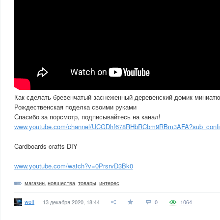
Как сделать бревенчатый заснеженный деревенский домик миниатюр
Рождественская поделка своими руками
Спасибо за порсмотр, подписывайтесь на канал!
www.youtube.com/channel/UCGDhf678RHbRCbm9RBm3AFA?sub_confi
Cardboards crafts DIY
www.youtube.com/watch?v=0PrsrvD3Bk0
магазин
,
новшества
,
товары
,
интерес
woff
13 декабря 2020, 18:44
0
1064