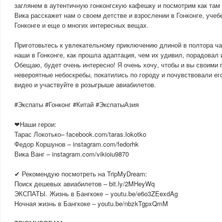
заглянем в аутентичную гонконгскую кафешку и посмотрим как там 
Вика расскажет нам о своем детстве и взрослении в Гонконге, учеб
Гонконге и еще о многих интересных вещах.
Приготовьтесь к увлекательному приключению длиной в полтора час
наши в Гонконге, как прошла адаптация, чем их удивил, порадовал 
Обещаю, будет очень интересно! Я очень хочу, чтобы и вы своими 
невероятные небоскребы, покатились по городу и почувствовали ег
видео и участвуйте в розыгрыше авиабилетов.
#Экспаты #Гонконг #Китай #ЭкспатыАзия
❤Наши герои:
Тарас Локотько– facebook.com/taras.lokotko
Федор Коршунов – instagram.com/fedorhk
Вика Ванг – instagram.com/vikioiu9870
✔ Рекомендую посмотреть на TripMyDream:
Поиск дешевых авиабилетов – bit.ly/2MHeyWq
ЭКСПАТЫ. Жизнь в Бангкоке – youtu.be/e6o3ZEexdAg
Ночная жизнь в Бангкоке – youtu.be/nbzkTgpxQmM