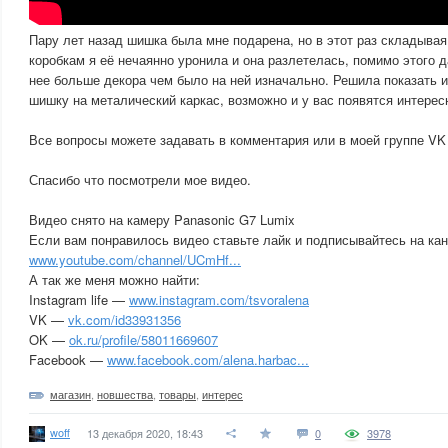
Пару лет назад шишка была мне подарена, но в этот раз складывая
коробкам я её нечаянно уронила и она разлетелась, помимо этого 
нее больше декора чем было на ней изначально. Решила показать 
шишку на металический каркас, возможно и у вас появятся интерес
Все вопросы можете задавать в комментария или в моей группе V
Спасибо что посмотрели мое видео.
Видео снято на камеру Panasonic G7 Lumix
Если вам понравилось видео ставьте лайк и подписывайтесь на ка
www.youtube.com/channel/UCmHf...
А так же меня можно найти:
Instagram life —
www.instagram.com/tsvoralena
VK —
vk.com/id33931356
OK —
ok.ru/profile/58011669607
Facebook —
www.facebook.com/alena.harbac...
магазин
,
новшества
,
товары
,
интерес
woff
13 декабря 2020, 18:43
0
3978