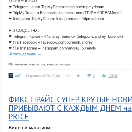
TRIPMYDREAM
❤ Telegram-канал TripMyDream: teleg.one/tripmydream
❤ TripMyDream в Facebook: facebook.com/TRIPMYDREAMcom/
❤ Instagram TripMyDream: instagram.com/tripmydream
Я В СОЦСЕТЯХ:
❤ Telegram-канал – @andrey_burenok (teleg.one/andrey_burenok)
❤ Я в Facebook – facebook.com/burenok.andrey
❤ Я в Instagram – instagram.com/andrey_burenok/
Читать дальше →
магазин
,
новшества
,
товары
,
интерес
woff
13 декабря 2020, 20:02
0
13826
ФИКС ПРАЙС СУПЕР КРУТЫЕ НОВ
ПРИБЫВАЮТ С КАЖДЫМ ДНЕМ на п
PRICE
Видео и магазины