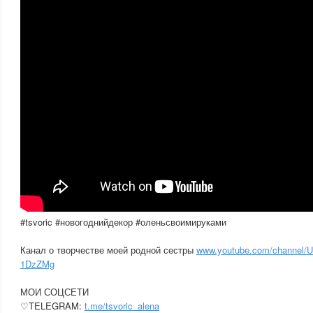
#tsvoric #новогоднийдекор #оленьсвоимируками
Канал о творчестве моей родной сестры
www.youtube.com/channel
1DzZMg
МОИ СОЦСЕТИ
♡TELEGRAM:
t.me/tsvoric_alena