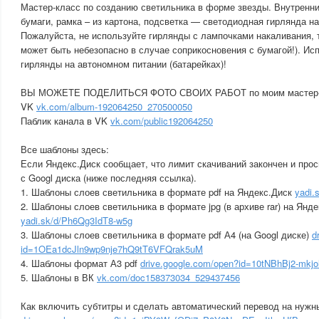
Мастер-класс по созданию светильника в форме звезды. Внутренн
бумаги, рамка – из картона, подсветка — светодиодная гирлянда на
Пожалуйста, не используйте гирлянды с лампочками накаливания, т
может быть небезопасно в случае соприкосновения с бумагой!). И
гирлянды на автономном питании (батарейках)!
ВЫ МОЖЕТЕ ПОДЕЛИТЬСЯ ФОТО СВОИХ РАБОТ по моим мастер-к
VK
vk.com/album-192064250_270500050
Паблик канала в VK
vk.com/public192064250
Все шаблоны здесь:
Если Яндекс.Диск сообщает, что лимит скачиваний закончен и прос
с Googl диска (ниже последняя ссылка).
1. Шаблоны слоев светильника в формате pdf на Яндекс.Диск
yadi
2. Шаблоны слоев светильника в формате jpg (в архиве rar) на Янде
yadi.sk/d/Ph6Qg3IdT8-w5g
3. Шаблоны слоев светильника в формате pdf А4 (на Googl диске)
d
id=1OEa1dcJln9wp9nje7hQ9tT6VFQrak5uM
4. Шаблоны формат А3 pdf
drive.google.com/open?id=10tNBhBj2-mk
5. Шаблоны в ВК
vk.com/doc158373034_529437456
Как включить субтитры и сделать автоматический перевод на нужн