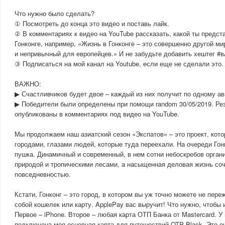
Что нужно было сделать?
① Посмотреть до конца это видео и поставь лайк.
② В комментариях к видео на YouTube рассказать, какой ты предст
Гонконге, например, «Жизнь в Гонконге – это совершенно другой м
и непривычный для европейцев.» И не забудьте добавить хештег #
③ Подписаться на мой канал на Youtube, если еще не сделали это.
ВАЖНО:
▶ Счастливчиков будет двое – каждый из них получит по одному ав
▶ Победители были определены при помощи random 30/05/2019. Ре
опубликованы в комментариях под видео на YouTube.
Мы продолжаем наш азиатский сезон «Экспатов» – это проект, кото
городами, глазами людей, которые туда переехали. На очереди Гонк
пушка. Динамичный и современный, в нем сотни небоскребов орган
природой и тропическими лесами, а насыщенная деловая жизнь соч
повседневностью.
Кстати, Гонконг – это город, в котором вы уж точно можете не пере
собой кошелек или карту. ApplePay вас выручит! Что нужно, чтобы
Первое – iPhone. Второе – любая карта ОТП Банка от Mastercard. У 
подключена моя основная карта для путешествий OTP Black. Это оч