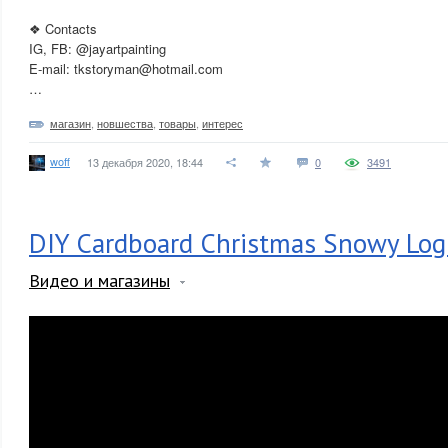
❖ Contacts
IG, FB: @jayartpainting
E-mail: tkstoryman@hotmail.com
…
магазин
,
новшества
,
товары
,
интерес
woff
13 декабря 2020, 18:44
0
3491
DIY Cardboard Christmas Snowy Log
Видео и магазины