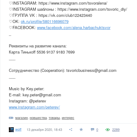
♡INSTAGRAM: https://www.instagram.com/tsvoralena/
♡INSTAGRAM шаблоны : https://www.instagram.com/tsvoric_diy/
♡ГРУППА VK : https://vk.com/club122423440
♡OK:
ok.ru/profile/580116696079
♡FACEBOOK:
www.facebook.com/alena.harbachuktsvor
_
Реквизиты на развитие канала:
Карта Тинькоff 5536 9137 9183 7699
___
Сотрудничество (Cooperation): tsvoricbusiness@gmail.com
___
Music by Key.peter:
E-mail: key.peter@gmail.com
Instagram: @peterev
www.instagram.com/peterev/
магазин
,
новшества
,
товары
,
интерес
woff
13 декабря 2020, 18:43
0
2289