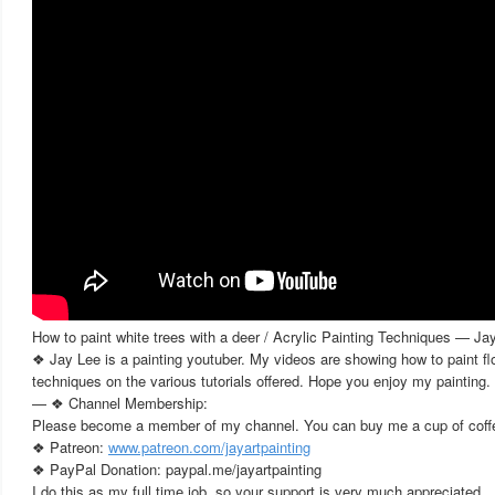
How to paint white trees with a deer / Acrylic Painting Techniques — Ja
❖ Jay Lee is a painting youtuber. My videos are showing how to paint fl
techniques on the various tutorials offered. Hope you enjoy my painting.
— ❖ Channel Membership:
Please become a member of my channel. You can buy me a cup of coff
❖ Patreon:
www.patreon.com/jayartpainting
❖ PayPal Donation: paypal.me/jayartpainting
I do this as my full time job, so your support is very much appreciated.