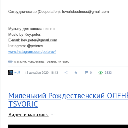
Сотрудничество (Cooperation): tsvoricbusiness@gmail.com
___
Музыку для канала пишет:
Music by Key.peter:
E-mail: key.peter@gmail.com
Instagram: @peterev
www.instagram.com/peterev/
магазин
,
новшества
,
товары
,
интерес
woff
13 декабря 2020, 18:43
0
3833
Миленький Рождественский ОЛЕНЁ
TSVORIC
Видео и магазины