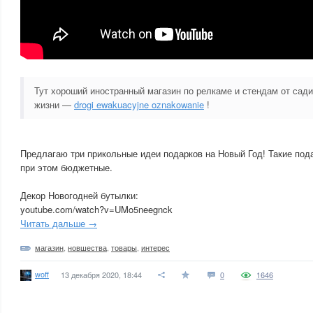
Тут хороший иностранный магазин по релкаме и стендам от сад
жизни —
drogi ewakuacyjne oznakowanie
!
Предлагаю три прикольные идеи подарков на Новый Год! Такие пода
при этом бюджетные.
Декор Новогодней бутылки:
youtube.com/watch?v=UMo5neegnck
Читать дальше →
магазин
,
новшества
,
товары
,
интерес
woff
13 декабря 2020, 18:44
0
1646