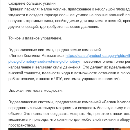
Создание больших усилий.
Принцип паскаля: малое усилие, приложенное к небольшой площад
жидкости и создает гораздо большее усилие на поршне большей пл
получать огромные силы, необходимые для подъема тяжестей, пресс
других операций, где требуется высокое давление.
Точное и плавное управление.
Гидравлические системы, предлагаемые компанией
«Легион Комплект Автоматика»
https://lca.su/product-category/gidra
plus/gidromotory-awd/awd-ms-gidromotory/
, позволяют очень точно ре
направление и величину силы движения. Это делает их идеальным
высокой точности, плавности хода и возможности остановки в любо
робототехнике, станках с ЧПУ, системах управления полетом).
Высокая плотность мощности.
Гидравлические системы, предлагаемые компанией «Легион Компле
передавать значительную мощность и создавать большую силу в о
объеме. Это позволяет создавать мощные. Но, при этом относител
механизмы и приводы, что критично для мобильной техники и обор
пространством.