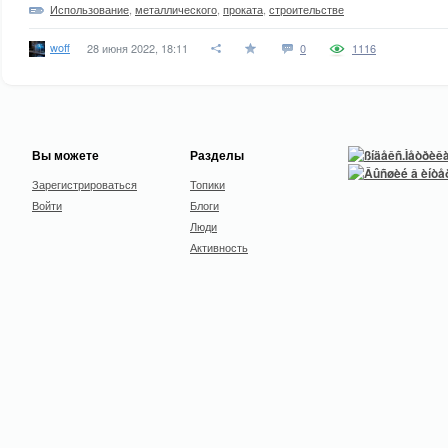
Использование
,
металлического
,
проката
,
строительстве
woff
28 июня 2022, 18:11
0
1116
Вы можете
Разделы
Зарегистрироваться
Топики
Войти
Блоги
Люди
Активность