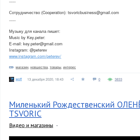
Сотрудничество (Cooperation): tsvoricbusiness@gmail.com
___
Музыку для канала пишет:
Music by Key.peter:
E-mail: key.peter@gmail.com
Instagram: @peterev
www.instagram.com/peterev/
магазин
,
новшества
,
товары
,
интерес
woff
13 декабря 2020, 18:43
0
3833
Миленький Рождественский ОЛЕНЁ
TSVORIC
Видео и магазины