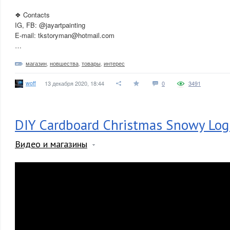
❖ Contacts
IG, FB: @jayartpainting
E-mail: tkstoryman@hotmail.com
…
магазин
,
новшества
,
товары
,
интерес
woff
13 декабря 2020, 18:44
0
3491
DIY Cardboard Christmas Snowy Log
Видео и магазины