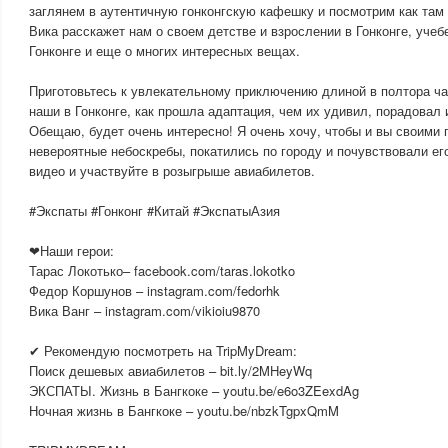
заглянем в аутентичную гонконгскую кафешку и посмотрим как там 
Вика расскажет нам о своем детстве и взрослении в Гонконге, учеб
Гонконге и еще о многих интересных вещах.
Приготовьтесь к увлекательному приключению длиной в полтора час
наши в Гонконге, как прошла адаптация, чем их удивил, порадовал 
Обещаю, будет очень интересно! Я очень хочу, чтобы и вы своими 
невероятные небоскребы, покатились по городу и почувствовали ег
видео и участвуйте в розыгрыше авиабилетов.
#Экспаты #Гонконг #Китай #ЭкспатыАзия
❤Наши герои:
Тарас Локотько– facebook.com/taras.lokotko
Федор Коршунов – instagram.com/fedorhk
Вика Ванг – instagram.com/vikioiu9870
✔ Рекомендую посмотреть на TripMyDream:
Поиск дешевых авиабилетов – bit.ly/2MHeyWq
ЭКСПАТЫ. Жизнь в Бангкоке – youtu.be/e6o3ZEexdAg
Ночная жизнь в Бангкоке – youtu.be/nbzkTgpxQmM