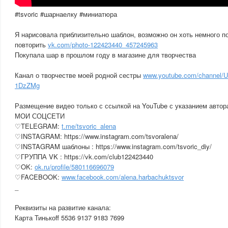
#tsvoric #шарнаелку #миниатюра
Я нарисовала приблизительно шаблон, возможно он хоть немного п
повторить
vk.com/photo-122423440_457245963
Покупала шар в прошлом году в магазине для творчества
Канал о творчестве моей родной сестры
www.youtube.com/channel
1DzZMg
Размещение видео только с ссылкой на YouTube с указанием автор
МОИ СОЦСЕТИ
♡TELEGRAM:
t.me/tsvoric_alena
♡INSTAGRAM: https://www.instagram.com/tsvoralena/
♡INSTAGRAM шаблоны : https://www.instagram.com/tsvoric_diy/
♡ГРУППА VK : https://vk.com/club122423440
♡OK:
ok.ru/profile/580116696079
♡FACEBOOK:
www.facebook.com/alena.harbachuktsvor
_
Реквизиты на развитие канала:
Карта Тинькоff 5536 9137 9183 7699
___