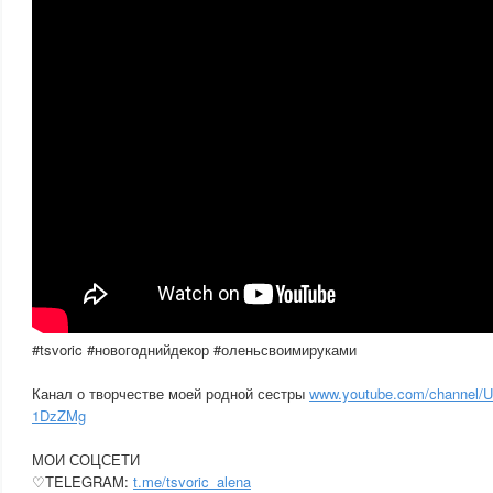
#tsvoric #новогоднийдекор #оленьсвоимируками
Канал о творчестве моей родной сестры
www.youtube.com/channel
1DzZMg
МОИ СОЦСЕТИ
♡TELEGRAM:
t.me/tsvoric_alena