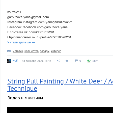
контакты
garbuzova.yana@gmail.com
Instagram instagram.com/yanagarbuzovahm
Facebook facebook.com/garbuzova.yana
ВКонтакте vk.com/id361709291
Одноклассники ok.ru/profile/572316520261
Читать дальше →
магазин
,
новшества
,
товары
,
интерес
woff
13 декабря 2020, 18:44
0
2874
String Pull Painting / White Deer / A
Technique
Видео и магазины