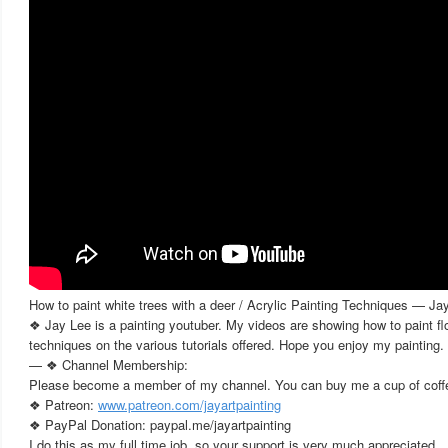
How to paint white trees with a deer / Acrylic Painting Techniques — Ja
❖ Jay Lee is a painting youtuber. My videos are showing how to paint fl
techniques on the various tutorials offered. Hope you enjoy my painting.
— ❖ Channel Membership:
Please become a member of my channel. You can buy me a cup of coff
❖ Patreon:
www.patreon.com/jayartpainting
❖ PayPal Donation: paypal.me/jayartpainting
I do this as my full time job, so your support is very much appreciated.