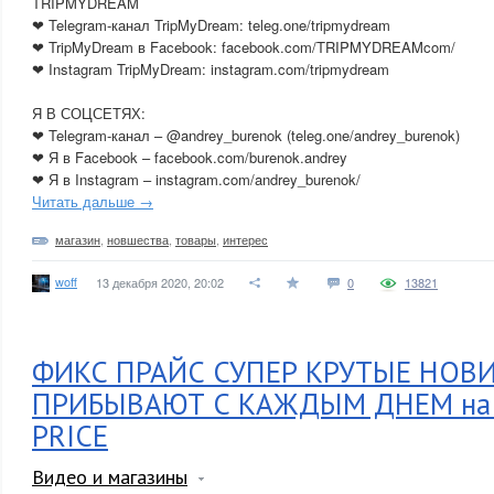
TRIPMYDREAM
❤ Telegram-канал TripMyDream: teleg.one/tripmydream
❤ TripMyDream в Facebook: facebook.com/TRIPMYDREAMcom/
❤ Instagram TripMyDream: instagram.com/tripmydream
Я В СОЦСЕТЯХ:
❤ Telegram-канал – @andrey_burenok (teleg.one/andrey_burenok)
❤ Я в Facebook – facebook.com/burenok.andrey
❤ Я в Instagram – instagram.com/andrey_burenok/
Читать дальше →
магазин
,
новшества
,
товары
,
интерес
woff
13 декабря 2020, 20:02
0
13821
ФИКС ПРАЙС СУПЕР КРУТЫЕ НОВ
ПРИБЫВАЮТ С КАЖДЫМ ДНЕМ на п
PRICE
Видео и магазины