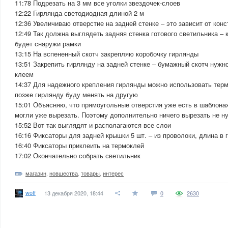
11:78 Подрезать на 3 мм все уголки звездочек-слоев
12:22 Гирлянда светодиодная длиной 2 м
12:36 Увеличиваю отверстие на задней стенке – это зависит от кон
12:49 Так должна выглядеть задняя стенка готового светильника – 
будет снаружи рамки
13:15 На вспененный скотч закрепляю коробочку гирлянды
13:51 Закрепить гирлянду на задней стенке – бумажный скотч нужн
клеем
14:37 Для надежного крепления гирлянды можно использовать термо
позже гирлянду буду менять на другую
15:01 Объясняю, что прямоугольные отверстия уже есть в шаблонах
могли уже вырезать. Поэтому дополнительно ничего вырезать не н
15:52 Вот так выглядят и располагаются все слои
16:16 Фиксаторы для задней крышки 5 шт. – из проволоки, длина в 
16:40 Фиксаторы приклеить на термоклей
17:02 Окончательно собрать светильник
магазин
,
новшества
,
товары
,
интерес
woff
13 декабря 2020, 18:44
0
2630