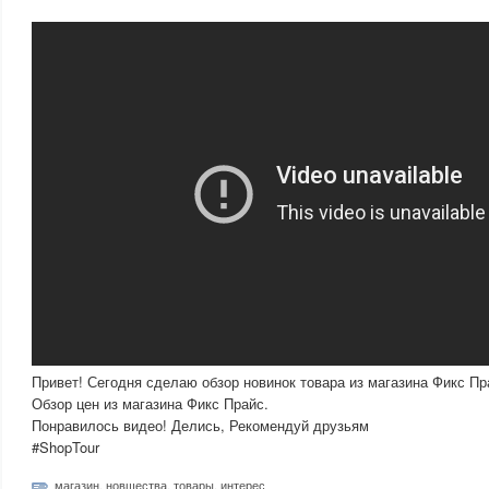
Привет! Сегодня сделаю обзор новинок товара из магазина Фикс Пра
Обзор цен из магазина Фикс Прайс.
Понравилось видео! Делись, Рекомендуй друзьям
#ShopTour
магазин
,
новшества
,
товары
,
интерес