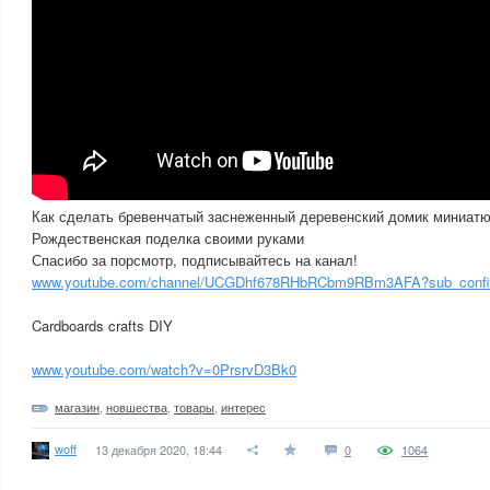
Как сделать бревенчатый заснеженный деревенский домик миниатюр
Рождественская поделка своими руками
Спасибо за порсмотр, подписывайтесь на канал!
www.youtube.com/channel/UCGDhf678RHbRCbm9RBm3AFA?sub_confi
Cardboards crafts DIY
www.youtube.com/watch?v=0PrsrvD3Bk0
магазин
,
новшества
,
товары
,
интерес
woff
13 декабря 2020, 18:44
0
1064