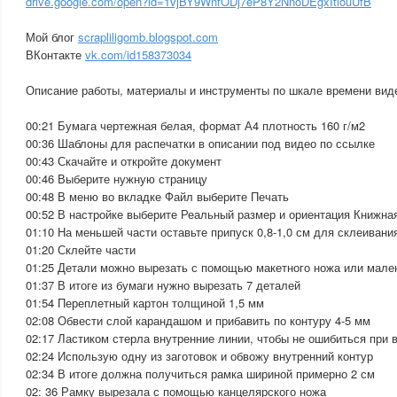
drive.google.com/open?id=1vjBY9WnfODj7eP8Y2NnoDEgxItlouUfB
Мой блог
scrapliligomb.blogspot.com
ВКонтакте
vk.com/id158373034
Описание работы, материалы и инструменты по шкале времени вид
00:21 Бумага чертежная белая, формат А4 плотность 160 г/м2
00:36 Шаблоны для распечатки в описании под видео по ссылке
00:43 Скачайте и откройте документ
00:46 Выберите нужную страницу
00:48 В меню во вкладке Файл выберите Печать
00:52 В настройке выберите Реальный размер и ориентация Книжна
01:10 На меньшей части оставьте припуск 0,8-1,0 см для склеивани
01:20 Склейте части
01:25 Детали можно вырезать с помощью макетного ножа или мале
01:37 В итоге из бумаги нужно вырезать 7 деталей
01:54 Переплетный картон толщиной 1,5 мм
02:08 Обвести слой карандашом и прибавить по контуру 4-5 мм
02:17 Ластиком стерла внутренние линии, чтобы не ошибиться при 
02:24 Использую одну из заготовок и обвожу внутренний контур
02:34 В итоге должна получиться рамка шириной примерно 2 см
02: 36 Рамку вырезала с помощью канцелярского ножа