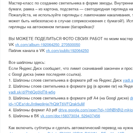
Мастер-класс по созданию светильника в форме звезды. Внутренн
бумаги, рамка – из картона, подсветка — светодиодная гирлянда на
Пожалуйста, не используйте гирлянды с лампочками накаливания, т
может быть небезопасно в случае соприкосновения с бумагой!). И
гирлянды на автономном питании (батарейках)!
ВЫ МОЖЕТЕ ПОДЕЛИТЬСЯ ФОТО СВОИХ РАБОТ по моим мастер-к
VK
vk.com/album-192064250_270500050
Паблик канала в VK
vk.com/public192064250
Все шаблоны здесь:
Если Яндекс.Диск сообщает, что лимит скачиваний закончен и прос
с Googl диска (ниже последняя ссылка).
1. Шаблоны слоев светильника в формате pdf на Яндекс.Диск
yadi
2. Шаблоны слоев светильника в формате jpg (в архиве rar) на Янде
yadi.sk/d/Ph6Qg3IdT8-w5g
3. Шаблоны слоев светильника в формате pdf А4 (на Googl диске)
d
id=1OEa1dcJln9wp9nje7hQ9tT6VFQrak5uM
4. Шаблоны формат А3 pdf
drive.google.com/open?id=10tNBhBj2-mk
5. Шаблоны в ВК
vk.com/doc158373034_529437456
Как включить субтитры и сделать автоматический перевод на нужн