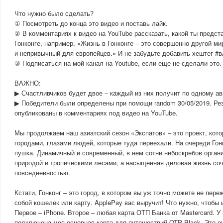
Что нужно было сделать?
① Посмотреть до конца это видео и поставь лайк.
② В комментариях к видео на YouTube рассказать, какой ты предст
Гонконге, например, «Жизнь в Гонконге – это совершенно другой м
и непривычный для европейцев.» И не забудьте добавить хештег #
③ Подписаться на мой канал на Youtube, если еще не сделали это.
ВАЖНО:
▶ Счастливчиков будет двое – каждый из них получит по одному ав
▶ Победители были определены при помощи random 30/05/2019. Ре
опубликованы в комментариях под видео на YouTube.
Мы продолжаем наш азиатский сезон «Экспатов» – это проект, кото
городами, глазами людей, которые туда переехали. На очереди Гонк
пушка. Динамичный и современный, в нем сотни небоскребов орган
природой и тропическими лесами, а насыщенная деловая жизнь соч
повседневностью.
Кстати, Гонконг – это город, в котором вы уж точно можете не пере
собой кошелек или карту. ApplePay вас выручит! Что нужно, чтобы
Первое – iPhone. Второе – любая карта ОТП Банка от Mastercard. У 
подключена моя основная карта для путешествий OTP Black. Это оч