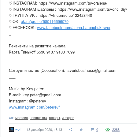
♡INSTAGRAM: https://www.instagram.com/tsvoralena/
♡INSTAGRAM шаблоны : https://www.instagram.com/tsvoric_diy/
♡ГРУППА VK : https://vk.com/club122423440
♡OK:
ok.ru/profile/580116696079
♡FACEBOOK:
www.facebook.com/alena.harbachuktsvor
_
Реквизиты на развитие канала:
Карта Тинькоff 5536 9137 9183 7699
___
Сотрудничество (Cooperation): tsvoricbusiness@gmail.com
___
Music by Key.peter:
E-mail: key.peter@gmail.com
Instagram: @peterev
www.instagram.com/peterev/
магазин
,
новшества
,
товары
,
интерес
woff
13 декабря 2020, 18:43
0
2288