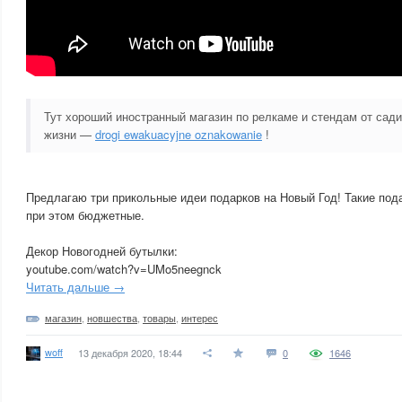
Тут хороший иностранный магазин по релкаме и стендам от сад
жизни —
drogi ewakuacyjne oznakowanie
!
Предлагаю три прикольные идеи подарков на Новый Год! Такие пода
при этом бюджетные.
Декор Новогодней бутылки:
youtube.com/watch?v=UMo5neegnck
Читать дальше →
магазин
,
новшества
,
товары
,
интерес
woff
13 декабря 2020, 18:44
0
1646