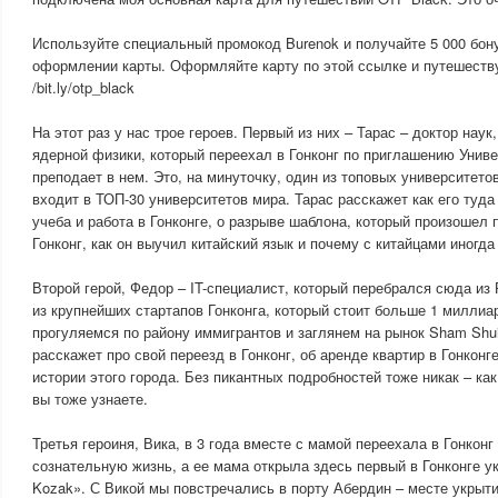
Используйте специальный промокод Burenok и получайте 5 000 бону
оформлении карты. Оформляйте карту по этой ссылке и путешеств
/bit.ly/otp_black
На этот раз у нас трое героев. Первый из них – Тарас – доктор наук
ядерной физики, который переехал в Гонконг по приглашению Униве
преподает в нем. Это, на минуточку, один из топовых университето
входит в ТОП-30 университетов мира. Тарас расскажет как его туда
учеба и работа в Гонконге, о разрыве шаблона, который произошел 
Гонконг, как он выучил китайский язык и почему с китайцами иногд
Второй герой, Федор – IT-специалист, который перебрался сюда из 
из крупнейших стартапов Гонконга, который стоит больше 1 милли
прогуляемся по району иммигрантов и заглянем на рынок Sham Shui
расскажет про свой переезд в Гонконг, об аренде квартир в Гонконге
истории этого города. Без пикантных подробностей тоже никак – как
вы тоже узнаете.
Третья героиня, Вика, в 3 года вместе с мамой переехала в Гонконг
сознательную жизнь, а ее мама открыла здесь первый в Гонконге у
Kozak». С Викой мы повстречались в порту Абердин – месте укрыти