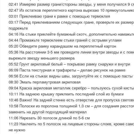
02:41 Измеряю размер грани/стороны звезды, у меня получился 9 с
02:47 Из остатков переплетного картона вырезаю 10 прямоугольник
03:01 Приклеиваю грани к рамке с помощью термоклея
03:17 Перед приклеиванием следующих гране, проверьте их размер
подрежьте
04:16 На стыки приклейте бумажный скотч, дополнительно намажьт
04:44 Промажьте термоклеем стыки граней с острыми углами
05:20 Обведите рамку карандашом на переплетный картон
05:36 На расстоянии 3-5 мм проведите линии внутри звезды и с по
вырежьте звезду меньшего размера
05:52 Грунт акриловый белый – покрываю рамку снаружи и внутри
06:09 Паста текстурная и трафареты – делаю рисунок на рамке
06:56 Если на стыках видны швы, загрунтуйте их с помощью пасты 
08:30 Эмаль перламутровая акриловая
09:04 Краска акриловая металлик серебро – пользуюсь сухой кист
10:11 На заднюю крышку приклеить последний слой из бумаги
10:46 Важно! На задней стенке есть отверстие для пропуска свето
10:58 Полоски из поролона толщиной 1,0 см – для создания расст
заменить на другой подходящий материал
11:06 Нарезать 30 полосок длиной по 5-6 см
11:23 Наклеить по 5 полосок на лицевые стороны слоев, кроме само
не нужно