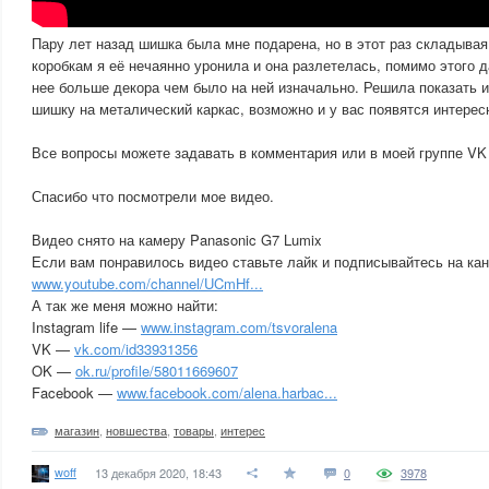
Пару лет назад шишка была мне подарена, но в этот раз складывая
коробкам я её нечаянно уронила и она разлетелась, помимо этого 
нее больше декора чем было на ней изначально. Решила показать 
шишку на металический каркас, возможно и у вас появятся интерес
Все вопросы можете задавать в комментария или в моей группе V
Спасибо что посмотрели мое видео.
Видео снято на камеру Panasonic G7 Lumix
Если вам понравилось видео ставьте лайк и подписывайтесь на ка
www.youtube.com/channel/UCmHf...
А так же меня можно найти:
Instagram life —
www.instagram.com/tsvoralena
VK —
vk.com/id33931356
OK —
ok.ru/profile/58011669607
Facebook —
www.facebook.com/alena.harbac...
магазин
,
новшества
,
товары
,
интерес
woff
13 декабря 2020, 18:43
0
3978