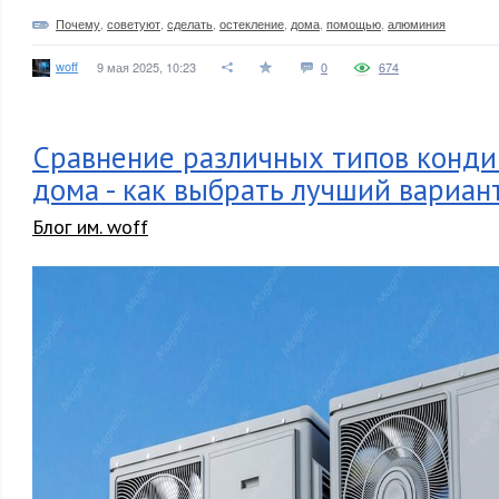
Почему
,
советуют
,
сделать
,
остекление
,
дома
,
помощью
,
алюминия
woff
9 мая 2025, 10:23
0
674
Сравнение различных типов конди
дома - как выбрать лучший вариан
Блог им. woff