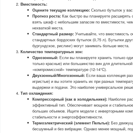
Вместимость:
Оцените текущую коллекцию:
Сколько бутылок у вас
Прогноз роста:
Как быстро вы планируете расширять
взять шкаф с небольшим запасом по вместимости, чем
нехваткой места.
Стандартный размер:
Учитывайте, что вместимость о
стандартных бордоских бутылок (0,75 л). Бутылки дру
бургундское, рислинг) могут занимать больше места.
Количество температурных зон:
Однозонный:
Если вы планируете хранить только оди
только красные) или большинство вин для длительной
«компромиссной» температуре (12-14°C).
Двухзонный/Многозонный:
Если ваша коллекция раз
игристые) и вы хотите хранить их при разных темпера
выдержки и подачи. Это наиболее универсальное реше
Тип охлаждения:
Компрессорный (как в холодильнике):
Наиболее рас
эффективный тип. Обеспечивает мощное и стабильное
больших объемов. Ищите модели с инверторными ком
стабильности и энергоэффективности.
Термоэлектрический (элемент Пельтье):
Без движущи
бесшумный и без вибрации. Однако менее мощный, по