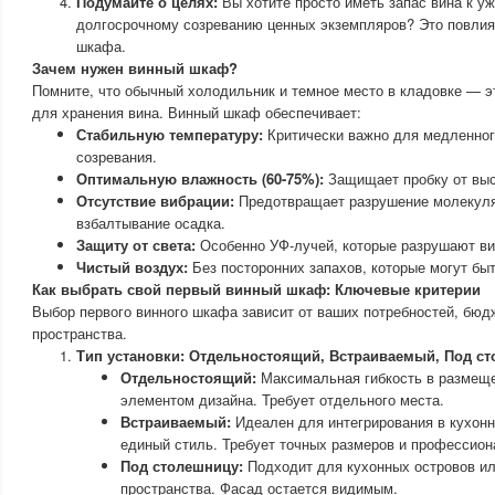
Подумайте о целях:
Вы хотите просто иметь запас вина к уж
долгосрочному созреванию ценных экземпляров? Это повлия
шкафа.
Зачем нужен винный шкаф?
Помните, что обычный холодильник и темное место в кладовке — э
для хранения вина. Винный шкаф обеспечивает:
Стабильную температуру:
Критически важно для медленног
созревания.
Оптимальную влажность (60-75%):
Защищает пробку от выс
Отсутствие вибрации:
Предотвращает разрушение молекуля
взбалтывание осадка.
Защиту от света:
Особенно УФ-лучей, которые разрушают ви
Чистый воздух:
Без посторонних запахов, которые могут бы
Как выбрать свой первый винный шкаф: Ключевые критерии
Выбор первого винного шкафа зависит от ваших потребностей, бюд
пространства.
Тип установки: Отдельностоящий, Встраиваемый, Под ст
Отдельностоящий:
Максимальная гибкость в размеще
элементом дизайна. Требует отдельного места.
Встраиваемый:
Идеален для интегрирования в кухонн
единый стиль. Требует точных размеров и профессион
Под столешницу:
Подходит для кухонных островов ил
пространства. Фасад остается видимым.