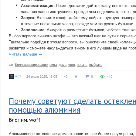
Акклиматизация:
После доставки дайте шкафу постоять нес
часа, согласно инструкции), прежде чем подключать его к эл
Запуск:
Включите шкаф, дайте ему набрать нужную температ
в течение нескольких часов, прежде чем загружать бутылки.
Заполнение:
Аккуратно разместите бутылки, избегая слишко
Выбор первого винного шкафа — это важный шаг на пути к серьезн
Тщательно подойдя к этому вопросу, вы обеспечите своей коллекц
развития и сможете наслаждаться вином в его лучшем виде на про
Читать дальше →
Коллекционирование
,
вина
,
дома
,
чего
,
начать
,
выбрать
woff
24 июля 2025, 16:05
0
440
Почему советуют сделать остеклен
помощью алюминия
Блог им. woff
Алюминиевое остекление дома становится все более популярным, и