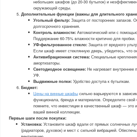
небольших шкафов (до 20-30 бутылок) и неэффективен
окружающей среды.
Дополнительные функции (важны для длительного хране
Угольный фильтр:
Защита от посторонних запахов. О
долгосрочного хранения.
Контроль влажности:
Автоматический или с помощью
Поддержание 60-75% влажности критично для пробки.
УФ-фильтрованное стекло:
Защита от вредного ульт
Если шкаф имеет стеклянную дверь, убедитесь, что о
Антивибрационная система:
Специальные крепления
амортизаторы.
Светодиодное освещение:
Не нагревает внутреннее п
УФ.
Выдвижные полки:
Удобство доступа к бутылкам.
Бюджет:
Цены на винные шкафы
сильно варьируются в зависим
функционала, бренда и материалов. Определите свой 
помните, что инвестиции в качественный шкаф — это 
вашей винной коллекции.
Первые шаги после покупки:
Установка:
Установите шкаф вдали от прямых солнечных луч
(радиаторов, духовок) и мест с сильной вибрацией. Обеспеч
вентиляцию.