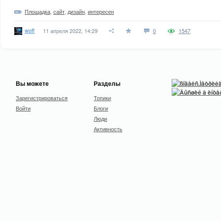
Площадка
,
сайт
,
дизайн
,
интересен
woff
11 апреля 2022, 14:29
0
1547
Вы можете
Разделы
Зарегистрироваться
Топики
Войти
Блоги
Люди
Активность