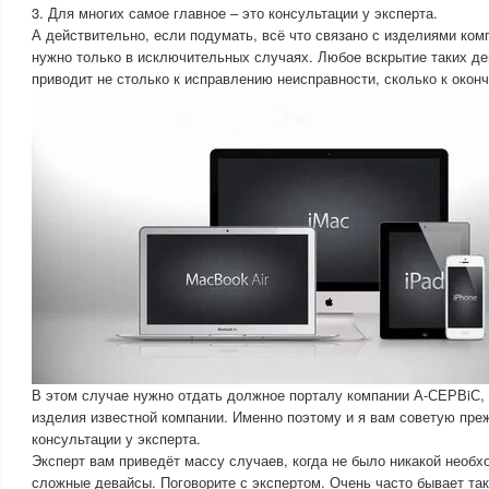
3. Для многих самое главное – это консультации у эксперта.
А действительно, если подумать, всё что связано с изделиями ком
нужно только в исключительных случаях. Любое вскрытие таких де
приводит не столько к исправлению неисправности, сколько к окон
В этом случае нужно отдать должное порталу компании А-СЕРВiС, 
изделия известной компании. Именно поэтому и я вам советую преж
консультации у эксперта.
Эксперт вам приведёт массу случаев, когда не было никакой необх
сложные девайсы. Поговорите с экспертом. Очень часто бывает так