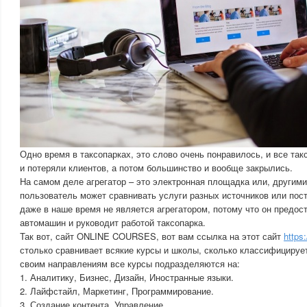
Одно время в таксопарках, это слово очень понравилось, и все так
и потеряли клиентов, а потом большинство и вообще закрылись.
На самом деле агрегатор – это электронная площадка или, другими
пользователь может сравнивать услуги разных источников или пост
даже в наше время не является агрегатором, потому что он предос
автомашин и руководит работой таксопарка.
Так вот, сайт ONLINE COURSES, вот вам ссылка на этот сайт
https:
столько сравнивает всякие курсы и школы, сколько классифицируе
своим направлениям все курсы подразделяются на:
1. Аналитику, Бизнес, Дизайн, Иностранные языки.
2. Лайфстайл, Маркетинг, Программирование.
3. Создание контента, Управление.