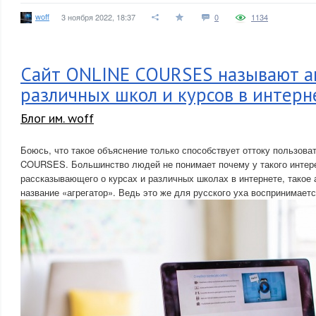
woff
3 ноября 2022, 18:37
0
1134
Сайт ONLINE COURSES называют а
различных школ и курсов в интерн
Блог им. woff
Боюсь, что такое объяснение только способствует оттоку пользова
COURSES. Большинство людей не понимает почему у такого интере
рассказывающего о курсах и различных школах в интернете, такое
название «агрегатор». Ведь это же для русского уха воспринимаетс