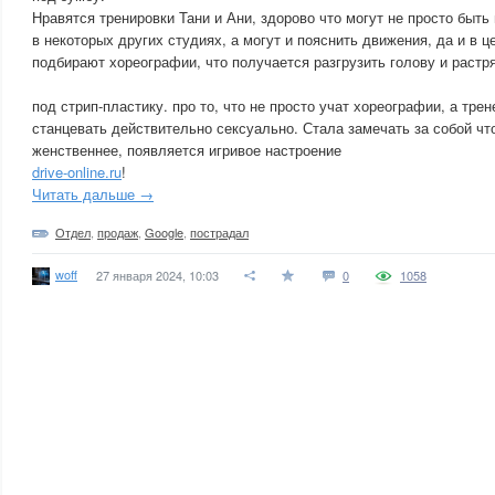
Нравятся тренировки Тани и Ани, здорово что могут не просто быт
в некоторых других студиях, а могут и пояснить движения, да и в ц
подбирают хореографии, что получается разгрузить голову и растря
под стрип-пластику. про то, что не просто учат хореографии, а трен
станцевать действительно сексуально. Стала замечать за собой чт
женственнее, появляется игривое настроение
drive-online.ru
!
Читать дальше →
Отдел
,
продаж
,
Google
,
пострадал
woff
27 января 2024, 10:03
0
1058