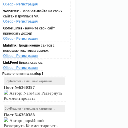
Обзор -
Регистрация
Webartex
- Зарабатывайте на своих
сайтах и группах в VK .
Обзор -
Регистрация
GoGetLinks
- научите свой сайт
приносить доход!
Обзор -
Регистрация
Mainlink
Продвижение сайтов с
помощью текстовых ссылок.
Обзор -
Регистрация
LinkFeed
Биржа ссылок.
Обзор -
Регистрация
Развлечения на выбор !
JoyReactor - смешные картинки ...
Пост №6360397
Автор: Naro4iTo Развернуть
Комментировать
JoyReactor - смешные картинки ...
Пост №6360388
Автор: pupsi4onok
Развернуть Комментировать