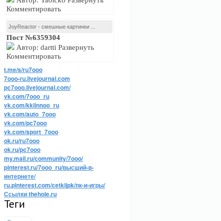
Автор: Yaoicko Развернуть
Комментировать
JoyReactor - смешные картинки ...
Пост №6359304
Автор: dartti Развернуть
Комментировать
t.me/s/ru7ooo
7ooo-ru.livejournal.com
pc7ooo.livejournal.com/
vk.com/7ooo_ru
vk.com/kkiinnoo_ru
vk.com/auto_7ooo
vk.com/pc7ooo
vk.com/sport_7ooo
ok.ru/ru7ooo
ok.ru/pc7ooo
my.mail.ru/community/7ooo/
pinterest.ru/7ooo_ru/высший-в-
интернете/
ru.pinterest.com/cetkijpk/пк-и-игры/
Ссылки thehole.ru
Теги