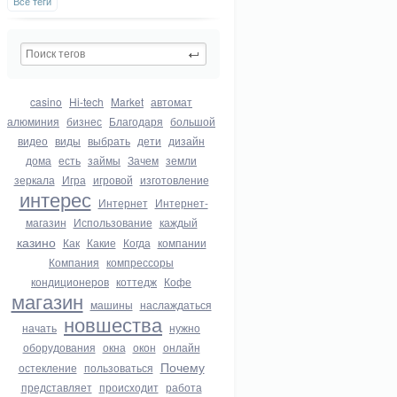
Все теги
casino
Hi-tech
Market
автомат
алюминия
бизнес
Благодаря
большой
видео
виды
выбрать
дети
дизайн
дома
есть
займы
Зачем
земли
зеркала
Игра
игровой
изготовление
интерес
Интернет
Интернет-
магазин
Использование
каждый
казино
Как
Какие
Когда
компании
Компания
компрессоры
кондиционеров
коттедж
Кофе
магазин
машины
наслаждаться
новшества
начать
нужно
оборудования
окна
окон
онлайн
Почему
остекление
пользоваться
представляет
происходит
работа