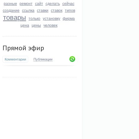
разные
ремонт
сайт
сделать
сейчас
создание
ссылка
ставки
ставок
типов
товары
только
установку
фирма
цена
цены
человек
Прямой эфир
Комментарии
Публикации