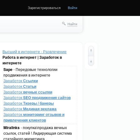
Зарегистрироваться
Войти
Найти
Высший в интернете - Развлечение
Работа в интернет | Заработок в
интернете
Sape
- Передовые технологии
продвижения в интернете
Заработок
Ссылки
Заработок
Статьи
Заработок
вечные ссылки
Заработок
SEO продвижения сайтов
Заработок
Тизеры / банеры
Заработок
Мединая реклама
Заработок
мониторинг отзывов и
привлечения клиентов
Miralinks
- покупка\продажа вечных
ссылок, статей ! Лидирующая система
статейного маркетинга .