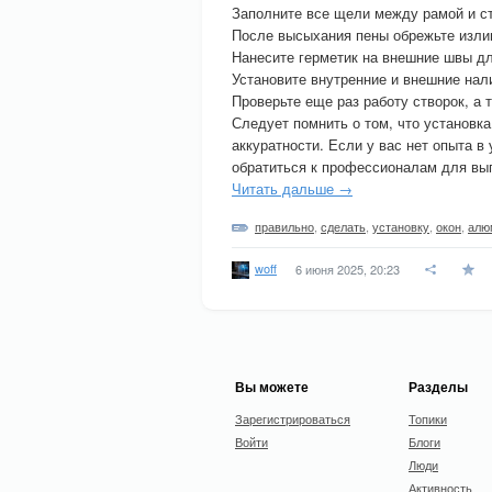
Заполните все щели между рамой и ст
После высыхания пены обрежьте изли
Нанесите герметик на внешние швы дл
Установите внутренние и внешние нал
Проверьте еще раз работу створок, а 
Следует помнить о том, что установк
аккуратности. Если у вас нет опыта в
обратиться к профессионалам для вы
Читать дальше →
правильно
,
сделать
,
установку
,
окон
,
алю
woff
6 июня 2025, 20:23
Вы можете
Разделы
Зарегистрироваться
Топики
Войти
Блоги
Люди
Активность