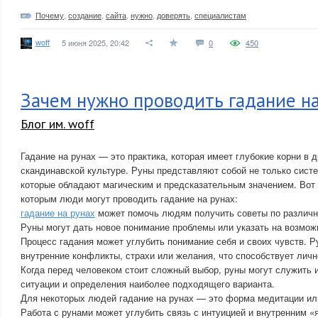
Почему
,
создание
,
сайта
,
нужно
,
доверять
,
специалистам
woff
5 июня 2025, 20:42
0
450
Зачем нужно проводить гадание н
Блог им. woff
Гадание на рунах — это практика, которая имеет глубокие корни в 
скандинавской культуре. Руны представляют собой не только систе
которые обладают магическим и предсказательным значением. Вот 
которым люди могут проводить гадание на рунах:
гадание на рунах
может помочь людям получить советы по различ
Руны могут дать новое понимание проблемы или указать на возмож
Процесс гадания может углубить понимание себя и своих чувств. 
внутренние конфликты, страхи или желания, что способствует личн
Когда перед человеком стоит сложный выбор, руны могут служить 
ситуации и определения наиболее подходящего варианта.
Для некоторых людей гадание на рунах — это форма медитации или
Работа с рунами может углубить связь с интуицией и внутренним «я