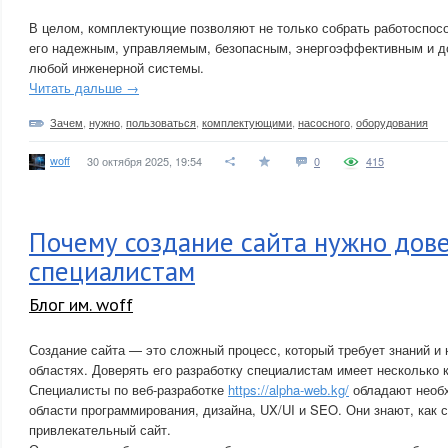
В целом, комплектующие позволяют не только собрать работоспосо
его надежным, управляемым, безопасным, энергоэффективным и 
любой инженерной системы.
Читать дальше →
Зачем
,
нужно
,
пользоваться
,
комплектующими
,
насосного
,
оборудования
woff
30 октября 2025, 19:54
0
415
Почему создание сайта нужно дов
специалистам
Блог им. woff
Создание сайта — это сложный процесс, который требует знаний и
областях. Доверять его разработку специалистам имеет несколько 
Специалисты по веб-разработке
https://alpha-web.kg/
обладают необ
области программирования, дизайна, UX/UI и SEO. Они знают, как
привлекательный сайт.