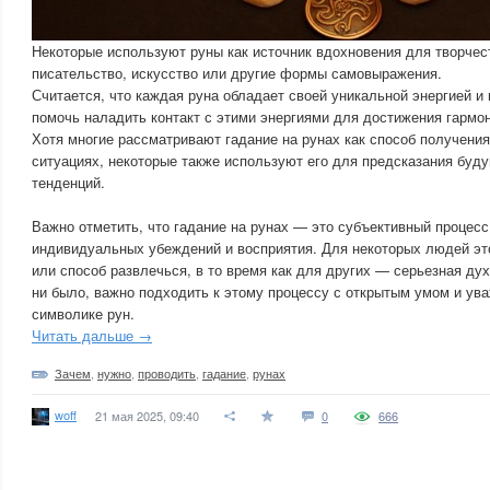
Некоторые используют руны как источник вдохновения для творчес
писательство, искусство или другие формы самовыражения.
Считается, что каждая руна обладает своей уникальной энергией и
помочь наладить контакт с этими энергиями для достижения гармон
Хотя многие рассматривают гадание на рунах как способ получения
ситуациях, некоторые также используют его для предсказания буд
тенденций.
Важно отметить, что гадание на рунах — это субъективный процесс,
индивидуальных убеждений и восприятия. Для некоторых людей это
или способ развлечься, в то время как для других — серьезная дух
ни было, важно подходить к этому процессу с открытым умом и ув
символике рун.
Читать дальше →
Зачем
,
нужно
,
проводить
,
гадание
,
рунах
woff
21 мая 2025, 09:40
0
666