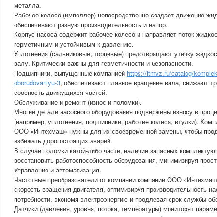
металла.
Рабочее колесо (импеллер) непосредственно создает движение жид
обеспечивают разную производительность и напор.
Корпус насоса содержит рабочее колесо и направляет поток жидко
герметичным и устойчивым к давлению.
Уплотнения (сальниковые, торцевые) предотвращают утечку жидкост
валу. Критически важны для герметичности и безопасности.
Подшипники, выпущенные компанией
https://itmvz.ru/catalog/kompl
oborudovaniyu-3
, обеспечивают плавное вращение вала, снижают т
соосность движущихся частей.
Обслуживание и ремонт (износ и поломки).
Многие детали насосного оборудования подвержены износу в проце
(например, уплотнения, подшипники, рабочие колеса, втулки). Ком
ООО «Интехмаш» нужны для их своевременной замены, чтобы прод
избежать дорогостоящих аварий.
В случае поломки какой-либо части, наличие запасных комплектую
восстановить работоспособность оборудования, минимизируя прост
Управление и автоматизация.
Частотные преобразователи от компании компании ООО «Интехмаш
скорость вращения двигателя, оптимизируя производительность на
потребности, экономя электроэнергию и продлевая срок службы об
Датчики (давления, уровня, потока, температуры) мониторят парам