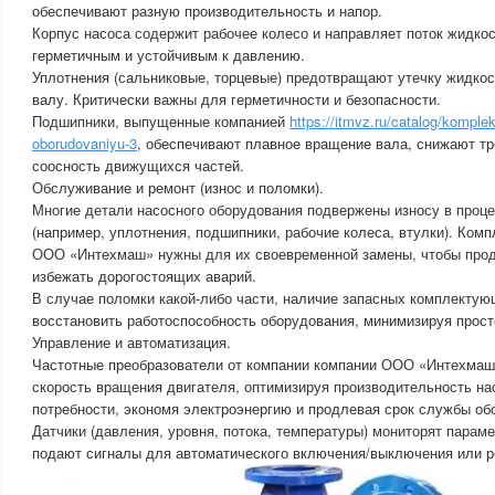
обеспечивают разную производительность и напор.
Корпус насоса содержит рабочее колесо и направляет поток жидко
герметичным и устойчивым к давлению.
Уплотнения (сальниковые, торцевые) предотвращают утечку жидкост
валу. Критически важны для герметичности и безопасности.
Подшипники, выпущенные компанией
https://itmvz.ru/catalog/kompl
oborudovaniyu-3
, обеспечивают плавное вращение вала, снижают т
соосность движущихся частей.
Обслуживание и ремонт (износ и поломки).
Многие детали насосного оборудования подвержены износу в проце
(например, уплотнения, подшипники, рабочие колеса, втулки). Ком
ООО «Интехмаш» нужны для их своевременной замены, чтобы прод
избежать дорогостоящих аварий.
В случае поломки какой-либо части, наличие запасных комплектую
восстановить работоспособность оборудования, минимизируя прост
Управление и автоматизация.
Частотные преобразователи от компании компании ООО «Интехмаш
скорость вращения двигателя, оптимизируя производительность на
потребности, экономя электроэнергию и продлевая срок службы об
Датчики (давления, уровня, потока, температуры) мониторят парам
подают сигналы для автоматического включения/выключения или р