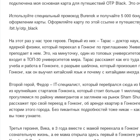
подключена моя основная карта для путешествий OTP Black. Это оч
Используйте специальный промокод Burenok и получайте 5 000 бону
оформлении карты. Оформляйте карту по этой ссылке и путешеств
/bit.ly/otp_black
На этот раз у нас трое героев. Первый из них – Тарас – доктор наук
ядерной физики, который переехал в Гонконг по приглашению Униве
преподает в нем. Это, на минуточку, один из топовых университето
входит в ТОП-30 университетов мира. Тарас расскажет как его туда
учеба и работа в Гонконге, о разрыве шаблона, который произошел 
Гонконг, как он выучил китайский язык и почему с китайцами иногд
Второй герой, Федор – IT-специалист, который перебрался сюда из 
из крупнейших стартапов Гонконга, который стоит больше 1 милли
прогуляемся по району иммигрантов и заглянем на рынок Sham Shui
расскажет про свой переезд в Гонконг, об аренде квартир в Гонконге
истории этого города. Без пикантных подробностей тоже никак – как
вы тоже узнаете.
Третья героиня, Вика, в 3 года вместе с мамой переехала в Гонконг
сознательную жизнь, а ее мама открыла здесь первый в Гонконге у