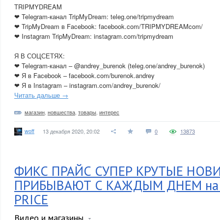
TRIPMYDREAM
❤ Telegram-канал TripMyDream: teleg.one/tripmydream
❤ TripMyDream в Facebook: facebook.com/TRIPMYDREAMcom/
❤ Instagram TripMyDream: instagram.com/tripmydream
Я В СОЦСЕТЯХ:
❤ Telegram-канал – @andrey_burenok (teleg.one/andrey_burenok)
❤ Я в Facebook – facebook.com/burenok.andrey
❤ Я в Instagram – instagram.com/andrey_burenok/
Читать дальше →
магазин
,
новшества
,
товары
,
интерес
woff
13 декабря 2020, 20:02
0
13873
ФИКС ПРАЙС СУПЕР КРУТЫЕ НОВ
ПРИБЫВАЮТ С КАЖДЫМ ДНЕМ на п
PRICE
Видео и магазины