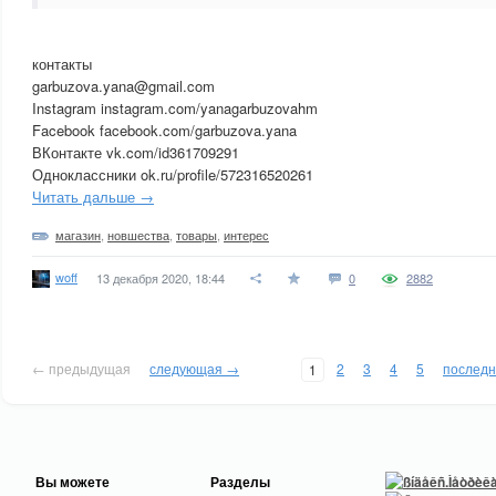
контакты
garbuzova.yana@gmail.com
Instagram instagram.com/yanagarbuzovahm
Facebook facebook.com/garbuzova.yana
ВКонтакте vk.com/id361709291
Одноклассники ok.ru/profile/572316520261
Читать дальше →
магазин
,
новшества
,
товары
,
интерес
woff
13 декабря 2020, 18:44
0
2882
← предыдущая
следующая →
2
3
4
5
послед
1
Вы можете
Разделы