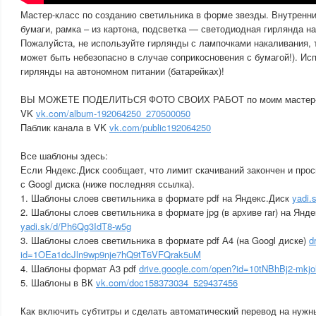
Мастер-класс по созданию светильника в форме звезды. Внутренн
бумаги, рамка – из картона, подсветка — светодиодная гирлянда на
Пожалуйста, не используйте гирлянды с лампочками накаливания, т
может быть небезопасно в случае соприкосновения с бумагой!). И
гирлянды на автономном питании (батарейках)!
ВЫ МОЖЕТЕ ПОДЕЛИТЬСЯ ФОТО СВОИХ РАБОТ по моим мастер-к
VK
vk.com/album-192064250_270500050
Паблик канала в VK
vk.com/public192064250
Все шаблоны здесь:
Если Яндекс.Диск сообщает, что лимит скачиваний закончен и прос
с Googl диска (ниже последняя ссылка).
1. Шаблоны слоев светильника в формате pdf на Яндекс.Диск
yadi
2. Шаблоны слоев светильника в формате jpg (в архиве rar) на Янде
yadi.sk/d/Ph6Qg3IdT8-w5g
3. Шаблоны слоев светильника в формате pdf А4 (на Googl диске)
d
id=1OEa1dcJln9wp9nje7hQ9tT6VFQrak5uM
4. Шаблоны формат А3 pdf
drive.google.com/open?id=10tNBhBj2-mk
5. Шаблоны в ВК
vk.com/doc158373034_529437456
Как включить субтитры и сделать автоматический перевод на нужн