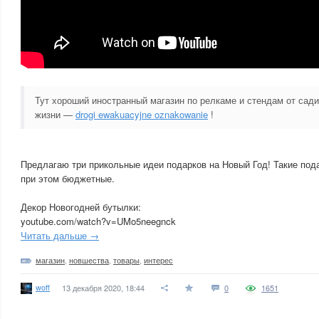
Тут хороший иностранный магазин по релкаме и стендам от сад
жизни —
drogi ewakuacyjne oznakowanie
!
Предлагаю три прикольные идеи подарков на Новый Год! Такие пода
при этом бюджетные.
Декор Новогодней бутылки:
youtube.com/watch?v=UMo5neegnck
Читать дальше →
магазин
,
новшества
,
товары
,
интерес
woff
13 декабря 2020, 18:44
0
1651