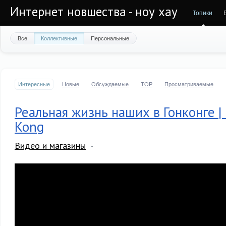
Интернет новшества - ноу хау
Топики
Все
Коллективные
Персональные
Интересные
Новые
Обсуждаемые
TOP
Просматриваемые
Реальная жизнь наших в Гонконге 
Kong
Видео и магазины