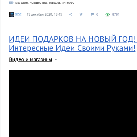
магазин
,
новшества
,
товары
,
интерес
woff
13 декабря 2020, 18:45
0
8761
ИДЕИ ПОДАРКОВ НА НОВЫЙ ГОД!
Интересные Идеи Своими Руками!
Видео и магазины