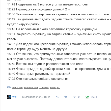
11:78 Подрезать на 3 мм все уголки звездочек-слоев
12:22 Гирлянда светодиодная длиной 2 м
12:36 Увеличиваю отверстие на задней стенке – это зависит от кон
12:49 Так должна выглядеть задняя стенка готового светильника – 
будет снаружи рамки
13:15 На вспененный скотч закрепляю коробочку гирлянды
13:51 Закрепить гирлянду на задней стенке – бумажный скотч нужн
клеем
14:37 Для надежного крепления гирлянды можно использовать термо
позже гирлянду буду менять на другую
15:01 Объясняю, что прямоугольные отверстия уже есть в шаблонах
могли уже вырезать. Поэтому дополнительно ничего вырезать не н
15:52 Вот так выглядят и располагаются все слои
16:16 Фиксаторы для задней крышки 5 шт. – из проволоки, длина в 
16:40 Фиксаторы приклеить на термоклей
17:02 Окончательно собрать светильник
магазин
,
новшества
,
товары
,
интерес
woff
13 декабря 2020, 18:44
0
2634