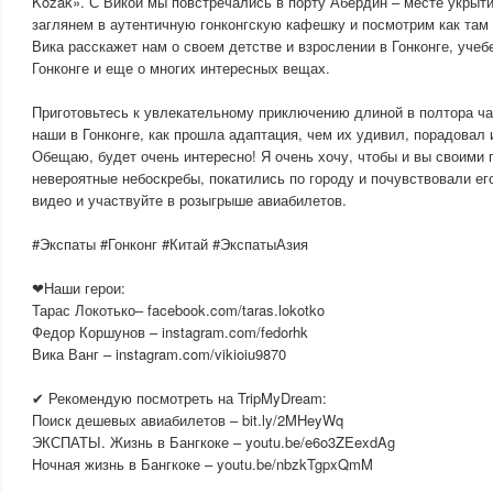
Kozak». С Викой мы повстречались в порту Абердин – месте укрыти
заглянем в аутентичную гонконгскую кафешку и посмотрим как там 
Вика расскажет нам о своем детстве и взрослении в Гонконге, учеб
Гонконге и еще о многих интересных вещах.
Приготовьтесь к увлекательному приключению длиной в полтора час
наши в Гонконге, как прошла адаптация, чем их удивил, порадовал 
Обещаю, будет очень интересно! Я очень хочу, чтобы и вы своими 
невероятные небоскребы, покатились по городу и почувствовали ег
видео и участвуйте в розыгрыше авиабилетов.
#Экспаты #Гонконг #Китай #ЭкспатыАзия
❤Наши герои:
Тарас Локотько– facebook.com/taras.lokotko
Федор Коршунов – instagram.com/fedorhk
Вика Ванг – instagram.com/vikioiu9870
✔ Рекомендую посмотреть на TripMyDream:
Поиск дешевых авиабилетов – bit.ly/2MHeyWq
ЭКСПАТЫ. Жизнь в Бангкоке – youtu.be/e6o3ZEexdAg
Ночная жизнь в Бангкоке – youtu.be/nbzkTgpxQmM