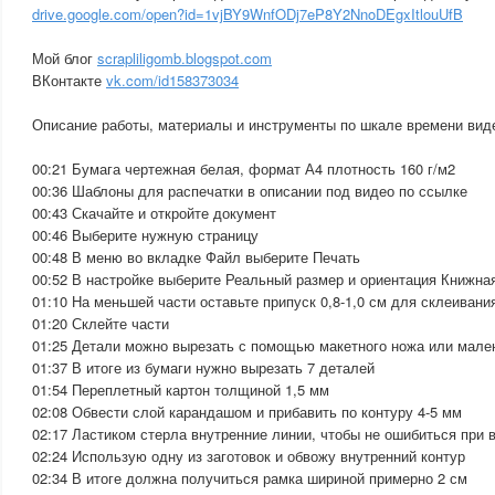
drive.google.com/open?id=1vjBY9WnfODj7eP8Y2NnoDEgxItlouUfB
Мой блог
scrapliligomb.blogspot.com
ВКонтакте
vk.com/id158373034
Описание работы, материалы и инструменты по шкале времени вид
00:21 Бумага чертежная белая, формат А4 плотность 160 г/м2
00:36 Шаблоны для распечатки в описании под видео по ссылке
00:43 Скачайте и откройте документ
00:46 Выберите нужную страницу
00:48 В меню во вкладке Файл выберите Печать
00:52 В настройке выберите Реальный размер и ориентация Книжна
01:10 На меньшей части оставьте припуск 0,8-1,0 см для склеивани
01:20 Склейте части
01:25 Детали можно вырезать с помощью макетного ножа или мале
01:37 В итоге из бумаги нужно вырезать 7 деталей
01:54 Переплетный картон толщиной 1,5 мм
02:08 Обвести слой карандашом и прибавить по контуру 4-5 мм
02:17 Ластиком стерла внутренние линии, чтобы не ошибиться при 
02:24 Использую одну из заготовок и обвожу внутренний контур
02:34 В итоге должна получиться рамка шириной примерно 2 см