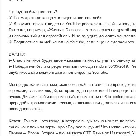
Что нужно было сделать?
① Посмотреть до конца это видео и поставь лайк.
② В комментариях к видео на YouTube рассказать, какой ты предст
Гонконге, например, «Жизнь в Гонконге – это совершенно другой м
и непривычный для европейцев.» И не забудьте добавить хештег #
③ Подписаться на мой канал на Youtube, если еще не сделали это.
ВАЖНО:
▶ Счастливчиков будет двое – каждый из них получит по одному ав
▶ Победители были определены при помощи random 30/05/2019. Ре
опубликованы в комментариях под видео на YouTube.
Мы продолжаем наш азиатский сезон «Экспатов» – это проект, кото
городами, глазами людей, которые туда переехали. На очереди Гонк
пушка. Динамичный и современный, в нем сотни небоскребов орган
природой и тропическими лесами, а насыщенная деловая жизнь соч
повседневностью.
Кстати, Гонконг – это город, в котором вы уж точно можете не пере
собой кошелек или карту. ApplePay вас выручит! Что нужно, чтобы
Первое – iPhone. Второе – любая карта ОТП Банка от Mastercard. У 