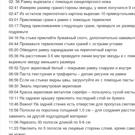
02: 36 Рамку вырезала с помощью канцелярского ножа
02:41 Измеряю размер грани/стороны звезды, у меня получился 9 с
02:47 Из остатков переплетного картона вырезаю 10 прямоугольник
03:01 Приклеиваю грани к рамке с помощью термоклея
03:17 Перед приклеиванием следующих гране, проверьте их размер
подрежьте
04:16 На стыки приклейте бумажный скотч, дополнительно намажьт
04:44 Промажьте термоклеем стыки граней с острыми углами
05:20 Обведите рамку карандашом на переплетный картон
05:36 На расстоянии 3-5 мм проведите линии внутри звезды и с по
вырежьте звезду меньшего размера
05:52 Грунт акриловый белый – покрываю рамку снаружи и внутри
06:09 Паста текстурная и трафареты – делаю рисунок на рамке
06:56 Если на стыках видны швы, загрунтуйте их с помощью пасты 
08:30 Эмаль перламутровая акриловая
09:04 Краска акриловая металлик серебро – пользуюсь сухой кист
10:11 На заднюю крышку приклеить последний слой из бумаги
10:46 Важно! На задней стенке есть отверстие для пропуска свето
10:58 Полоски из поролона толщиной 1,0 см – для создания расст
заменить на другой подходящий материал
11:06 Нарезать 30 полосок длиной по 5-6 см
11:23 Наклеить по 5 полосок на лицевые стороны слоев, кроме само
не нужно