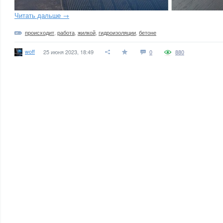
Читать дальше →
происходит
,
работа
,
жилкой
,
гидроизоляции
,
бетоне
woff
25 июня 2023, 18:49
0
880