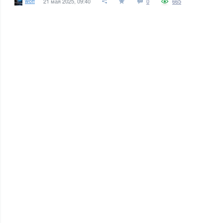
woff
21 мая 2025, 09:40
0
665