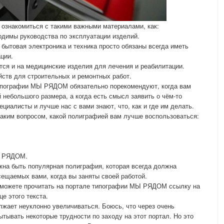
 ознакомиться с такими важными материалами, как:
ходимы руководства по эксплуатации изделий.
 бытовая электроника и техника просто обязаны всегда иметь
ции.
ется и на медицинские изделия для лечения и реабилитации.
ойств для строительных и ремонтных работ.
ипографии МЫ РЯДОМ обязательно порекомендуют, когда вам
 небольшого размера, а когда есть смысл заявить о чём-то
алисты и лучше нас с вами знают, что, как и где им делать.
 таким вопросом, какой полиграфией вам лучше воспользоваться:
Ы РЯДОМ.
лжна быть популярная полиграфия, которая всегда должна
сещаемых вами, когда вы заняты своей работой.
 сможете прочитать на портале типографии МЫ РЯДОМ ссылку на
е этого текста.
лжает неуклонно увеличиваться. Боюсь, что через очень
тывать некоторые трудности по заходу на этот портал. Но это