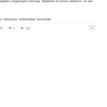
ередине следующего месяца. Времени осталось немного, но оно
ет
,
напечатать
,
необходимые
,
инструкции
0
705
0