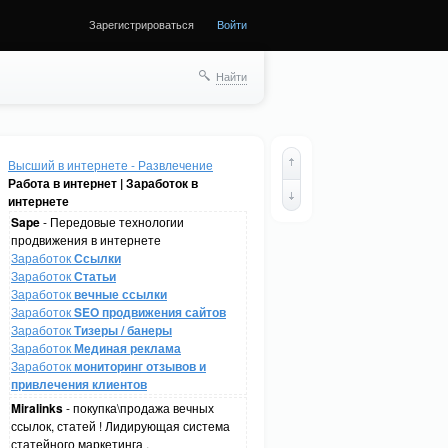
Зарегистрироваться
Войти
Найти
Высший в интернете - Развлечение
Работа в интернет | Заработок в
интернете
Sape
- Передовые технологии
продвижения в интернете
Заработок
Ссылки
Заработок
Статьи
Заработок
вечные ссылки
Заработок
SEO продвижения сайтов
Заработок
Тизеры / банеры
Заработок
Мединая реклама
Заработок
мониторинг отзывов и
привлечения клиентов
Miralinks
- покупка\продажа вечных
ссылок, статей ! Лидирующая система
статейного маркетинга .