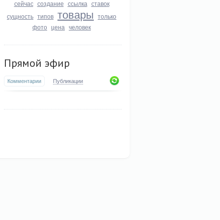
сейчас
создание
ссылка
ставок
товары
сущность
типов
только
фото
цена
человек
Прямой эфир
Комментарии
Публикации