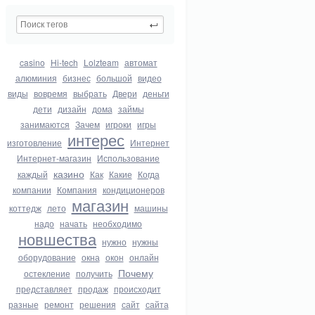
casino
Hi-tech
Lolzteam
автомат
алюминия
бизнес
большой
видео
виды
вовремя
выбрать
Двери
деньги
дети
дизайн
дома
займы
занимаются
Зачем
игроки
игры
интерес
изготовление
Интернет
Интернет-магазин
Использование
казино
каждый
Как
Какие
Когда
компании
Компания
кондиционеров
магазин
коттедж
лето
машины
надо
начать
необходимо
новшества
нужно
нужны
оборудование
окна
окон
онлайн
Почему
остекление
получить
представляет
продаж
происходит
разные
ремонт
решения
сайт
сайта