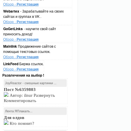
Обзор -
Регистрация
Webartex
- Зарабатывайте на своих
сайтах и группах в VK .
Обзор -
Регистрация
GoGetLinks
- научите свой сайт
приносить доход!
Обзор -
Регистрация
Mainlink
Продвижение сайтов с
помощью текстовых ссылок.
Обзор -
Регистрация
LinkFeed
Биржа ссылок.
Обзор -
Регистрация
Развлечения на выбор !
JoyReactor - смешные картинки ...
Пост №6359803
Автор: ilnur Развернуть
Комментировать
Лента ЯПлакалъ...
Для олдов
Кто помнит?