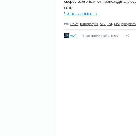
скорее всего начнёт происходить к с
есть!
Читать дальше →
Сайт
,
типографии
,
МЫ
,
РЯДОМ
,
предлага
woff
29 сентября 2023, 19:27