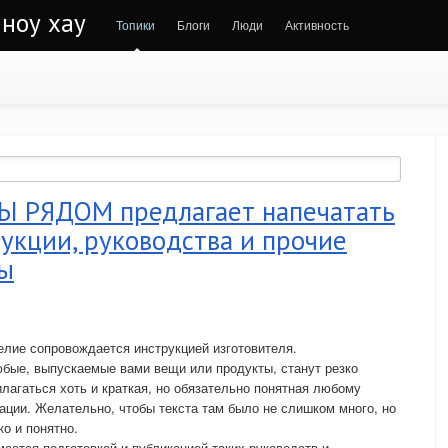
 ноу хау
Топики
Блоги
Люди
Активность
Ы РЯДОМ предлагает напечатать
укции, руководства и прочие
лы
елие сопровождается инструкцией изготовителя.
юбые, выпускаемые вами вещи или продукты, станут резко
рилагаться хоть и краткая, но обязательно понятная любому
ации. Желательно, чтобы текста там было не слишком много, но
о и понятно.
ется подготовкой и публикацией таких руководств и