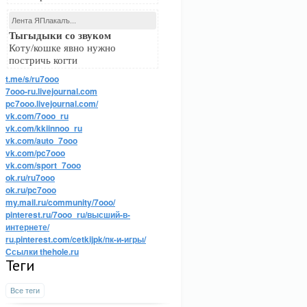
Лента ЯПлакалъ...
Тыгыдыки со звуком
Коту/кошке явно нужно
постричь когти
t.me/s/ru7ooo
7ooo-ru.livejournal.com
pc7ooo.livejournal.com/
vk.com/7ooo_ru
vk.com/kkiinnoo_ru
vk.com/auto_7ooo
vk.com/pc7ooo
vk.com/sport_7ooo
ok.ru/ru7ooo
ok.ru/pc7ooo
my.mail.ru/community/7ooo/
pinterest.ru/7ooo_ru/высший-в-
интернете/
ru.pinterest.com/cetkijpk/пк-и-игры/
Ссылки thehole.ru
Теги
Все теги