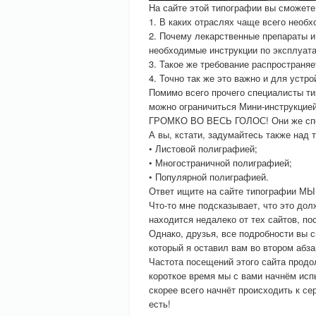
На сайте этой типографии вы сможете
1. В каких отраслях чаще всего необ
2. Почему лекарственные препараты и
необходимые инструкции по эксплуата
3. Такое же требование распространя
4. Точно так же это важно и для устр
Помимо всего прочего специалисты т
можно ограничиться Мини-инструкцией
ГРОМКО ВО ВЕСЬ ГОЛОС! Они же специ
А вы, кстати, задумайтесь также над
• Листовой полиграфией;
• Многостраничной полиграфией;
• Популярной полиграфией.
Ответ ищите на сайте типографии М
Что-то мне подсказывает, что это до
находится недалеко от тех сайтов, по
Однако, друзья, все подробности вы
который я оставил вам во втором абзац
Частота посещений этого сайта продо
короткое время мы с вами начнём испы
скорее всего начнёт происходить к с
есть!