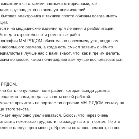
 ознакомиться с такими важными материалами, как:
ходимы руководства по эксплуатации изделий.
 бытовая электроника и техника просто обязаны всегда иметь
ции.
ется и на медицинские изделия для лечения и реабилитации.
ойств для строительных и ремонтных работ.
ипографии МЫ РЯДОМ обязательно порекомендуют, когда вам
 небольшого размера, а когда есть смысл заявить о чём-то
алисты и лучше нас с вами знают, что, как и где им делать.
 таким вопросом, какой полиграфией вам лучше воспользоваться:
Ы РЯДОМ.
лжна быть популярная полиграфия, которая всегда должна
сещаемых вами, когда вы заняты своей работой.
 сможете прочитать на портале типографии МЫ РЯДОМ ссылку на
е этого текста.
лжает неуклонно увеличиваться. Боюсь, что через очень
тывать некоторые трудности по заходу на этот портал. Но это
ередине следующего месяца. Времени осталось немного, но оно