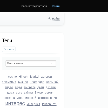
Зарегистрироваться
Войти
Найти
Теги
Все теги
casino
Hi-tech
Market
автомат
алюминия
бизнес
Благодаря
большой
видео
виды
выбрать
дети
дизайн
дома
есть
займы
Зачем
земли
зеркала
Игра
игровой
изготовление
интерес
Интернет
Интернет-