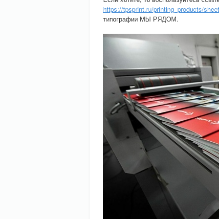
https://tpsprint.ru/printing_products/sheet
типографии МЫ РЯДОМ.