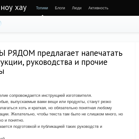
 ноу хау
Топики
Блоги
Люди
Активность
Ы РЯДОМ предлагает напечатать
укции, руководства и прочие
лы
елие сопровождается инструкцией изготовителя.
юбые, выпускаемые вами вещи или продукты, станут резко
рилагаться хоть и краткая, но обязательно понятная любому
ации. Желательно, чтобы текста там было не слишком много, но
о и понятно.
ется подготовкой и публикацией таких руководств и
кой