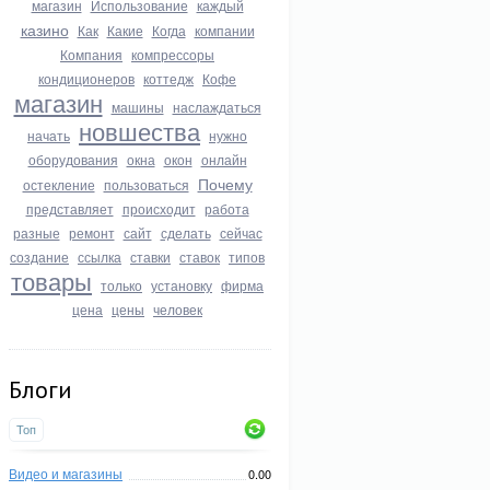
магазин
Использование
каждый
казино
Как
Какие
Когда
компании
Компания
компрессоры
кондиционеров
коттедж
Кофе
магазин
машины
наслаждаться
новшества
начать
нужно
оборудования
окна
окон
онлайн
Почему
остекление
пользоваться
представляет
происходит
работа
разные
ремонт
сайт
сделать
сейчас
создание
ссылка
ставки
ставок
типов
товары
только
установку
фирма
цена
цены
человек
Блоги
Топ
Видео и магазины
0.00