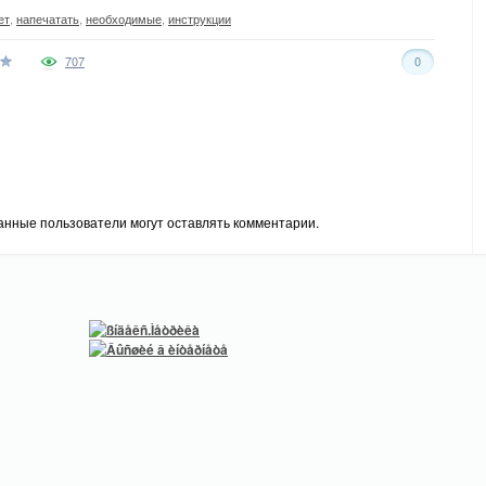
ет
,
напечатать
,
необходимые
,
инструкции
707
0
анные пользователи могут оставлять комментарии.