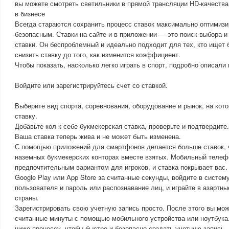
вы можете смотреть светильники в прямой трансляции HD-качества
в бизнесе
Всегда стараются сохранить процесс ставок максимально оптимиз
безопасным. Ставки на сайте и в приложении — это поиск выбора 
ставки. Он беспроблемный и идеально подходит для тех, кто ищет
снизить ставку до того, как изменится коэффициент.
Чтобы показать, насколько легко играть в спорт, подробно описали
Войдите или зарегистрируйтесь счет со ставкой.
Выберите вид спорта, соревнования, оборудование и рынок, на кот
ставку.
Добавьте кол к себе букмекерская ставка, проверьте и подтвердите.
Ваша ставка теперь жива и не может быть изменена.
С помощью приложений для смартфонов делается больше ставок, ч
наземных букмекерских конторах вместе взятых. Мобильный телеф
предпочтительным вариантом для игроков, и ставка покрывает вас.
Google Play или App Store за считанные секунды, войдите в систем
пользователя и пароль или распознавание лиц, и играйте в азартны
страны.
Зарегистрировать свою учетную запись просто. После этого вы мож
считанные минуты с помощью мобильного устройства или ноутбука
ниже процессу, чтобы быстро и безопасно создать учетную запись