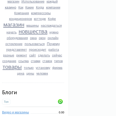
магазин
Использование
каждый
казино
Как
Какие
Когда
компании
Компания
компрессоры
кондиционеров
коттедж
Кофе
магазин
машины
наслаждаться
новшества
начать
нужно
оборудования
окна
окон
онлайн
Почему
остекление
пользоваться
представляет
происходит
работа
разные
ремонт
сайт
сделать
сейчас
создание
ссылка
ставки
ставок
типов
товары
только
установку
фирма
цена
цены
человек
Блоги
Топ
Видео и магазины
0.00