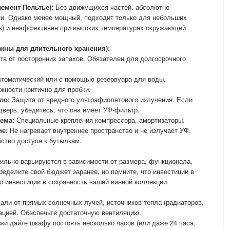
емент Пельтье):
Без движущихся частей, абсолютно
ии. Однако менее мощный, подходит только для небольших
ок) и неэффективен при высоких температурах окружающей
жны для длительного хранения):
а от посторонних запахов. Обязателен для долгосрочного
томатический или с помощью резервуара для воды.
ности критично для пробки.
ло:
Защита от вредного ультрафиолетового излучения. Если
верь, убедитесь, что она имеет УФ-фильтр.
ема:
Специальные крепления компрессора, амортизаторы.
ие:
Не нагревает внутреннее пространство и не излучает УФ.
ство доступа к бутылкам.
ильно варьируются в зависимости от размера, функционала,
ределите свой бюджет заранее, но помните, что инвестиции в
 инвестиции в сохранность вашей винной коллекции.
ли от прямых солнечных лучей, источников тепла (радиаторов,
рацией. Обеспечьте достаточную вентиляцию.
ки дайте шкафу постоять несколько часов (или даже 24 часа,