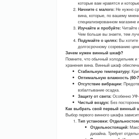
которые вам нравятся и которы
Начните с малого:
Не нужно ср
вина, которые, по вашему мнен
специализированном магазине и
Изучайте и пробуйте:
Читайте 
Чем больше вы знаете, тем луч
Подумайте о целях:
Вы хотите 
долгосрочному созреванию цен
Зачем нужен винный шкаф?
Помните, что обычный холодильник и 
хранения вина. Винный шкаф обеспеч
Стабильную температуру:
Крит
Оптимальную влажность (60-7
Отсутствие вибрации:
Предотв
взбалтывание осадка.
Защиту от света:
Особенно УФ-
Чистый воздух:
Без посторонни
Как выбрать свой первый винный 
Выбор первого винного шкафа зависит
Тип установки: Отдельностоя
Отдельностоящий:
Макс
дизайна. Требует отдельн