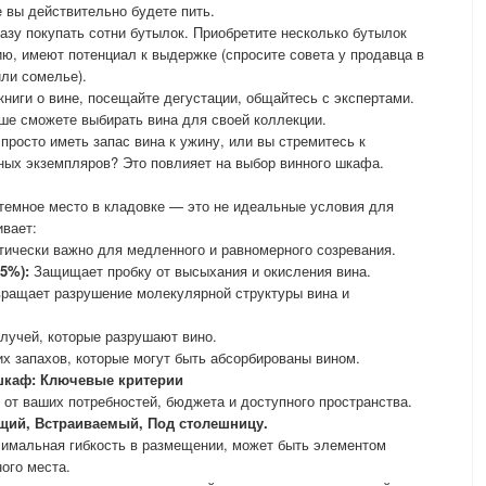
е вы действительно будете пить.
азу покупать сотни бутылок. Приобретите несколько бутылок
ию, имеют потенциал к выдержке (спросите совета у продавца в
ли сомелье).
книги о вине, посещайте дегустации, общайтесь с экспертами.
ше сможете выбирать вина для своей коллекции.
просто иметь запас вина к ужину, или вы стремитесь к
ных экземпляров? Это повлияет на выбор винного шкафа.
темное место в кладовке — это не идеальные условия для
ивает:
ически важно для медленного и равномерного созревания.
5%):
Защищает пробку от высыхания и окисления вина.
ращает разрушение молекулярной структуры вина и
лучей, которые разрушают вино.
х запахов, которые могут быть абсорбированы вином.
шкаф: Ключевые критерии
 от ваших потребностей, бюджета и доступного пространства.
щий, Встраиваемый, Под столешницу.
имальная гибкость в размещении, может быть элементом
ого места.