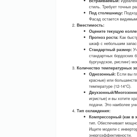
Встраиваемый:
Идеален 
стиль. Требует точных р
Под столешницу:
Подход
Фасад остается видимым
Вместимость:
Оцените текущую колле
Прогноз роста:
Как быст
шкаф с небольшим запасо
Стандартный размер:
Уч
стандартных бордоских б
бургундское, рислинг) мо
Количество температурных зо
Однозонный:
Если вы пл
красные) или большинст
температуре (12-14°C).
Двухзонный/Многозонн
игристые) и вы хотите х
подачи. Это наиболее ун
Тип охлаждения:
Компрессорный (как в 
тип. Обеспечивает мощно
Ищите модели с инверто
энергоэффективности.