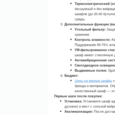
Термоэлектрический (эл
бесшумный и без вибрац
шкафов (до 20-30 бутыл
среды.
Дополнительные функции (ва
Угольный фильтр:
Защит
хранения.
Контроль влажности:
Ав
Поддержание 60-75% влаж
УФ-фильтрованное стек
шкаф имеет стеклянную д
Антивибрационная сист
Светодиодное освещен
Выдвижные полки:
Удоб
Бюджет:
Цены на винные шкафы
с
бренда и материалов. Оп
качественный шкаф — это
Первые шаги после покупки:
Установка:
Установите шкаф вда
духовок) и мест с сильной виб
Акклиматизация:
После достав