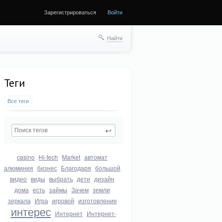
Зарегистрироваться
Войти
Найти
Теги
Все теги
casino
Hi-tech
Market
автомат
алюминия
бизнес
Благодаря
большой
видео
виды
выбрать
дети
дизайн
дома
есть
займы
Зачем
земли
зеркала
Игра
игровой
изготовление
интерес
Интернет
Интернет-