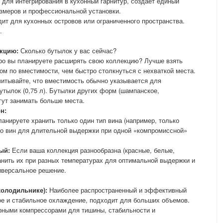
для интегрирования в кухонный гарнитур, создает единый
азмеров и профессиональной установки.
ит для кухонных островов или ограниченного пространства.
.
кцию:
Сколько бутылок у вас сейчас?
ро вы планируете расширять свою коллекцию? Лучше взять
м по вместимости, чем быстро столкнуться с нехваткой места.
итывайте, что вместимость обычно указывается для
утылок (0,75 л). Бутылки других форм (шампанское,
гут занимать больше места.
н:
анируете хранить только один тип вина (например, только
во вин для длительной выдержки при одной «компромиссной»
ый:
Если ваша коллекция разнообразна (красные, белые,
ранить их при разных температурах для оптимальной выдержки и
иверсальное решение.
холодильнике):
Наиболее распространенный и эффективный
е и стабильное охлаждение, подходит для больших объемов.
рными компрессорами для тишины, стабильности и