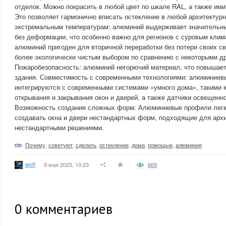
отделок. Можно покрасить в любой цвет по шкале RAL, а также ими
Это позволяет гармонично вписать остекление в любой архитектурн
экстремальным температурам: алюминий выдерживает значительн
без деформации, что особенно важно для регионов с суровым клим
алюминий пригоден для вторичной переработки без потери своих св
более экологически чистым выбором по сравнению с некоторыми д
Пожаробезопасность: алюминий негорючий материал, что повышае
здания. Совместимость с современными технологиями: алюминиев
интегрируются с современными системами «умного дома», такими 
открывания и закрывания окон и дверей, а также датчики освещенн
Возможность создания сложных форм: Алюминиевые профили легко
создавать окна и двери нестандартных форм, подходящие для архи
нестандартными решениями.
Почему
,
советуют
,
сделать
,
остекление
,
дома
,
помощью
,
алюминия
woff
9 мая 2025, 10:23
669
0
комментариев