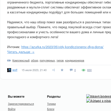
ограниченного бюджета, портативные кондиционеры обеспечат гибк
раздвижные и мульти-сплит системы обеспечат эффективное охлаж
а кассетные кондиционеры подойдут для больших помещений или к
Надеемся, что наш обзор помог вам разобраться в различных типах
правильный выбор. Помните, что перед покупкой всегда стоит прок
профессионалами и учесть особенности вашего дома и личные пре
прохладного и комфортного лета!
Ичтоник:
https://azurka.ru/2023/05/vidy-kondiczionerov-dlya-doma/
Читать дальше →
Комплексный
,
обзор
,
популярных
,
типов
,
кондиционеров
woff
15 июля 2023, 21:40
0
830
Вы можете
Разделы
Зарегистрироваться
Топики
Войти
Блоги