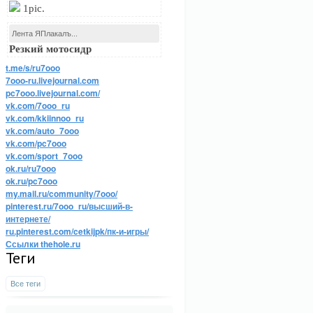
1pic.
Лента ЯПлакалъ...
Резкий мотосидр
t.me/s/ru7ooo
7ooo-ru.livejournal.com
pc7ooo.livejournal.com/
vk.com/7ooo_ru
vk.com/kkiinnoo_ru
vk.com/auto_7ooo
vk.com/pc7ooo
vk.com/sport_7ooo
ok.ru/ru7ooo
ok.ru/pc7ooo
my.mail.ru/community/7ooo/
pinterest.ru/7ooo_ru/высший-в-
интернете/
ru.pinterest.com/cetkijpk/пк-и-игры/
Ссылки thehole.ru
Теги
Все теги