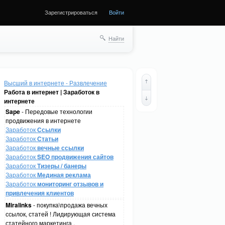
Зарегистрироваться
Войти
Найти
Высший в интернете - Развлечение
Работа в интернет | Заработок в
интернете
Sape
- Передовые технологии
продвижения в интернете
Заработок
Ссылки
Заработок
Статьи
Заработок
вечные ссылки
Заработок
SEO продвижения сайтов
Заработок
Тизеры / банеры
Заработок
Мединая реклама
Заработок
мониторинг отзывов и
привлечения клиентов
Miralinks
- покупка\продажа вечных
ссылок, статей ! Лидирующая система
статейного маркетинга .