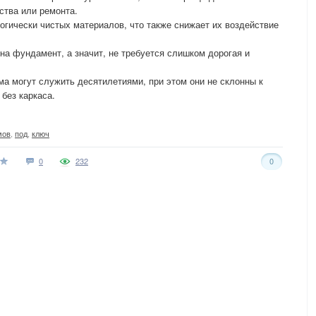
ства или ремонта.
огически чистых материалов, что также снижает их воздействие
 на фундамент, а значит, не требуется слишком дорогая и
а могут служить десятилетиями, при этом они не склонны к
без каркаса.
мов
,
под
,
ключ
0
232
0