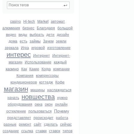
casino
Hi-tech
Market
автомат
алюминия
бизнес
Благодаря
большой
видео
виды
выбрать
дети
дизайн
дома
есть
займы
Зачем
земли
зеркала
Игра
игровой
изготовление
интерес
Интернет
Интернет-
магазин
Использование
каждый
казино
Как
Какие
Когда
компании
Компания
компрессоры
кондиционеров
коттедж
Кофе
магазин
машины
наслаждаться
новшества
начать
нужно
оборудования
окна
окон
онлайн
Почему
остекление
пользоваться
представляет
происходит
работа
разные
ремонт
сайт
сделать
сейчас
создание
ссылка
ставки
ставок
типов