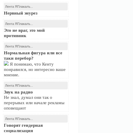
Лента ЯПлакалъ...
Нервный энурез
Лента ЯПлакалъ...
Это не враг, это мой
противник
Лента ЯПлакалъ...
Нормальная фигура или все
таки перебор?
Я понимаю, что Кенту
понравился, но интересно ваше
мнение.
Лента ЯПлакалъ...
Звук на радио
Не знал, думал они так о
перерывах или начале рекламы
оповещают
Лента ЯПлакалъ...
Говорят гендерная
социализация