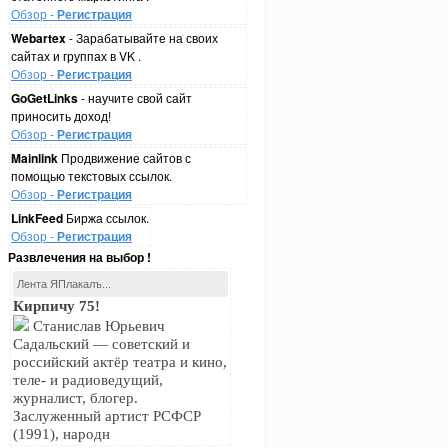
Обзор -
Регистрация
Webartex
- Зарабатывайте на своих
сайтах и группах в VK .
Обзор -
Регистрация
GoGetLinks
- научите свой сайт
приносить доход!
Обзор -
Регистрация
Mainlink
Продвижение сайтов с
помощью текстовых ссылок.
Обзор -
Регистрация
LinkFeed
Биржа ссылок.
Обзор -
Регистрация
Развлечения на выбор !
Лента ЯПлакалъ...
Кирпичу 75!
Станислав Юрьевич
Садальский — советский и
российский актёр театра и кино,
теле- и радиоведущий,
журналист, блогер.
Заслуженный артист РСФСР
(1991), народн