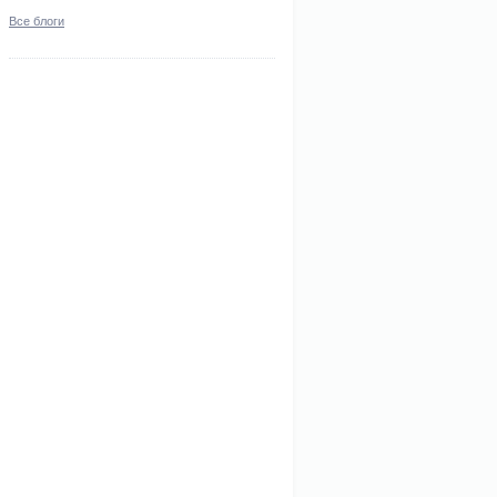
Все блоги