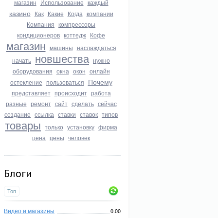
магазин
Использование
каждый
казино
Как
Какие
Когда
компании
Компания
компрессоры
кондиционеров
коттедж
Кофе
магазин
машины
наслаждаться
новшества
начать
нужно
оборудования
окна
окон
онлайн
Почему
остекление
пользоваться
представляет
происходит
работа
разные
ремонт
сайт
сделать
сейчас
создание
ссылка
ставки
ставок
типов
товары
только
установку
фирма
цена
цены
человек
Блоги
Топ
Видео и магазины
0.00