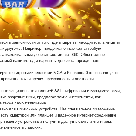
ся в зависимости от того, где в мире вы находитесь, а лимиты
а к другому. Например, предоплаченные карты требуют
, а максимальный депозит составляет €50. Обязательно
итаемый вами метод и варианты депозита, прежде чем
ируется игровыми властями MGA и Кюрасао. Это означает, что
правила с точки зрения прозрачности и честности.
нные защищены технологией SSL-шифрования и брандмауэрами,
ные азартные игры, предлагая такие инструменты, как
 а также самоисключение.
вано для мобильных устройств. Нет специальное приложение
ас есть смартфон или планшет и надежное интернет-соединение,
р вашего устройства и получить доступ к сайту и его играм,
е клиентов в ладонях.