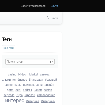
Зарегистрироваться
Войти
Найти
Теги
Все теги
casino
Hi-tech
Market
автомат
алюминия
бизнес
Благодаря
большой
видео
виды
выбрать
дети
дизайн
дома
есть
займы
Зачем
земли
зеркала
Игра
игровой
изготовление
интерес
Интернет
Интернет-