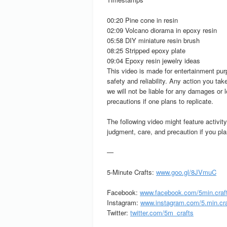
00:20 Pine cone in resin
02:09 Volcano diorama in epoxy resin
05:58 DIY miniature resin brush
08:25 Stripped epoxy plate
09:04 Epoxy resin jewelry ideas
This video is made for entertainment pu
safety and reliability. Any action you tak
we will not be liable for any damages or 
precautions if one plans to replicate.
The following video might feature activit
judgment, care, and precaution if you plan
—
5-Minute Crafts:
www.goo.gl/8JVmuC
Facebook:
www.facebook.com/5min.craf
Instagram:
www.instagram.com/5.min.cra
Twitter:
twitter.com/5m_crafts