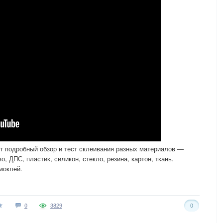
т подробный обзор и тест склеивания разных материалов —
, ДПС, пластик, силикон, стекло, резина, картон, ткань.
моклей.
0
3829
0