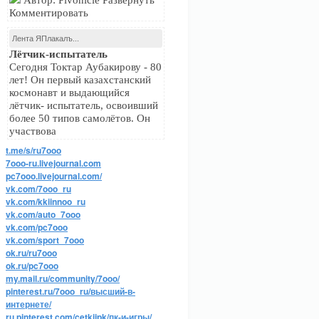
Автор: Pivonicle Развернуть
Комментировать
Лента ЯПлакалъ...
Лётчик-испытатель
Сегодня Токтар Аубакирову - 80
лет! Он первый казахстанский
космонавт и выдающийся
лётчик- испытатель, освоивший
более 50 типов самолётов. Он
участвова
t.me/s/ru7ooo
7ooo-ru.livejournal.com
pc7ooo.livejournal.com/
vk.com/7ooo_ru
vk.com/kkiinnoo_ru
vk.com/auto_7ooo
vk.com/pc7ooo
vk.com/sport_7ooo
ok.ru/ru7ooo
ok.ru/pc7ooo
my.mail.ru/community/7ooo/
pinterest.ru/7ooo_ru/высший-в-
интернете/
ru.pinterest.com/cetkijpk/пк-и-игры/