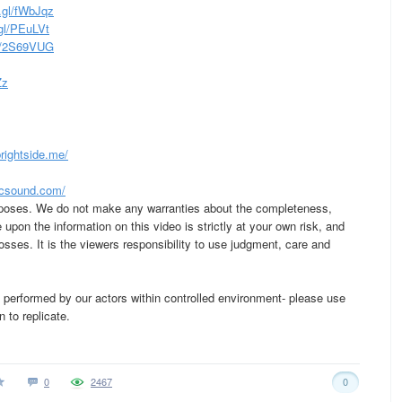
.gl/fWbJqz
gl/PEuLVt
ly/2S69VUG
Zz
rightside.me/
csound.com/
rposes. We do not make any warranties about the completeness,
e upon the information on this video is strictly at your own risk, and
losses. It is the viewers responsibility to use judgment, care and
y performed by our actors within controlled environment- please use
 to replicate.
0
2467
0