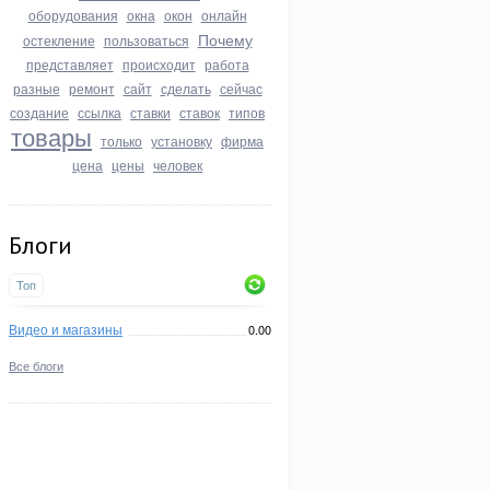
оборудования
окна
окон
онлайн
Почему
остекление
пользоваться
представляет
происходит
работа
разные
ремонт
сайт
сделать
сейчас
создание
ссылка
ставки
ставок
типов
товары
только
установку
фирма
цена
цены
человек
Блоги
Топ
Видео и магазины
0.00
Все блоги