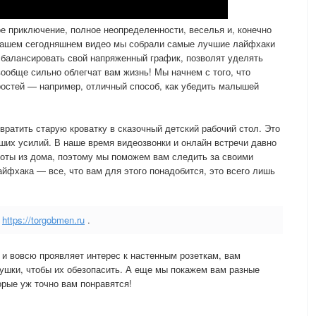
 приключение, полное неопределенности, веселья и, конечно
нашем сегодняшнем видео мы собрали самые лучшие лайфхаки
сбалансировать свой напряженный график, позволят уделять
ообще сильно облегчат вам жизнь! Мы начнем с того, что
ростей — например, отличный способ, как убедить малышей
вратить старую кроватку в сказочный детский рабочий стол. Это
ьших усилий. В наше время видеозвонки и онлайн встречи давно
оты из дома, поэтому мы поможем вам следить за своими
йфхака — все, что вам для этого понадобится, это всего лишь
—
https://torgobmen.ru
.
 вовсю проявляет интерес к настенным розеткам, вам
ушки, чтобы их обезопасить. А еще мы покажем вам разные
орые уж точно вам понравятся!