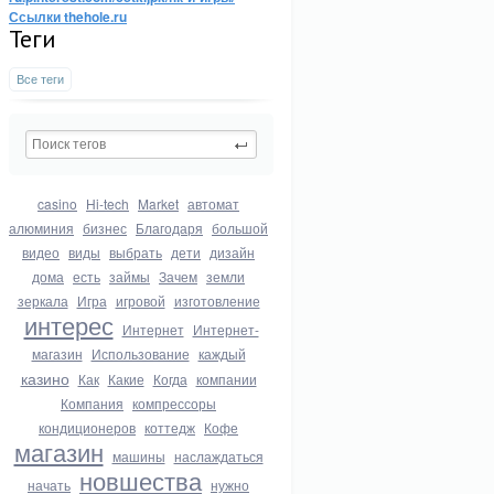
Ссылки thehole.ru
Теги
Все теги
casino
Hi-tech
Market
автомат
алюминия
бизнес
Благодаря
большой
видео
виды
выбрать
дети
дизайн
дома
есть
займы
Зачем
земли
зеркала
Игра
игровой
изготовление
интерес
Интернет
Интернет-
магазин
Использование
каждый
казино
Как
Какие
Когда
компании
Компания
компрессоры
кондиционеров
коттедж
Кофе
магазин
машины
наслаждаться
новшества
начать
нужно