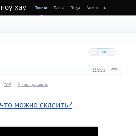
 ноу хау
Топики
Блоги
Люди
Активность
0.00
О блоге
RSS
TOP
Просматриваемые
что можно склеить?