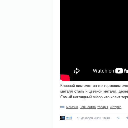
Клеевой пистолет он же термопистоле
металл сталь и цветной металл, дерево
Самый наглядный обзор что клеит тер
магазин
,
новшества
,
товары
,
интерес
woff
13 декабря 2020, 18:40