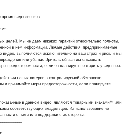
о время видеозвонков
ремя
ых целей. Мы не даем никаких гарантий относительно полноты,
ленной в нем информации. Любые действия, предпринимаемые
о видео, выполняются исключительно на ваш страх и риск, и мы
овреждения или убытки. Зритель обязан использовать
ры предосторожности, если он планирует повторить увиденное.
действия наших актеров в контролируемой обстановке.
ны и принимайте меры предосторожности, если планируете
 показанные в данном видео, являются товарными знаками™ или
ками соответствующих владельцев. Их использование не
нности с ними или поддержки с их стороны.
___________
и: