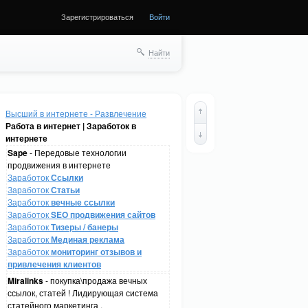
Зарегистрироваться
Войти
Найти
Высший в интернете - Развлечение
Работа в интернет | Заработок в
интернете
Sape
- Передовые технологии
продвижения в интернете
Заработок
Ссылки
Заработок
Статьи
Заработок
вечные ссылки
Заработок
SEO продвижения сайтов
Заработок
Тизеры / банеры
Заработок
Мединая реклама
Заработок
мониторинг отзывов и
привлечения клиентов
Miralinks
- покупка\продажа вечных
ссылок, статей ! Лидирующая система
статейного маркетинга .