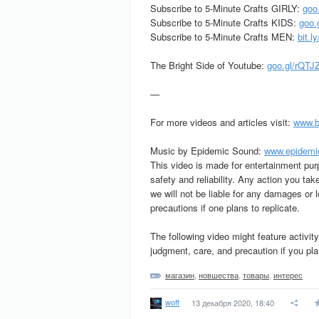
Subscribe to 5-Minute Crafts GIRLY:
goo
Subscribe to 5-Minute Crafts KIDS:
goo.
Subscribe to 5-Minute Crafts MEN:
bit.
The Bright Side of Youtube:
goo.gl/rQTJ
—
For more videos and articles visit:
www.b
Music by Epidemic Sound:
www.epidemi
This video is made for entertainment pu
safety and reliability. Any action you tak
we will not be liable for any damages or 
precautions if one plans to replicate.
The following video might feature activit
judgment, care, and precaution if you plan
магазин
,
новшества
,
товары
,
интерес
woff
13 декабря 2020, 18:40