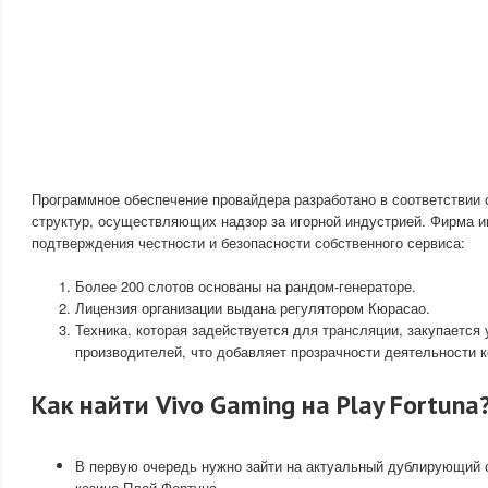
Программное обеспечение провайдера разработано в соответствии 
структур, осуществляющих надзор за игорной индустрией. Фирма
подтверждения честности и безопасности собственного сервиса:
Более 200 слотов основаны на рандом-генераторе.
Лицензия организации выдана регулятором Кюрасао.
Техника, которая задействуется для трансляции, закупается
производителей, что добавляет прозрачности деятельности 
Как найти Vivo Gaming на Play Fortuna
В первую очередь нужно зайти на актуальный дублирующий
казино Плей Фортуна.