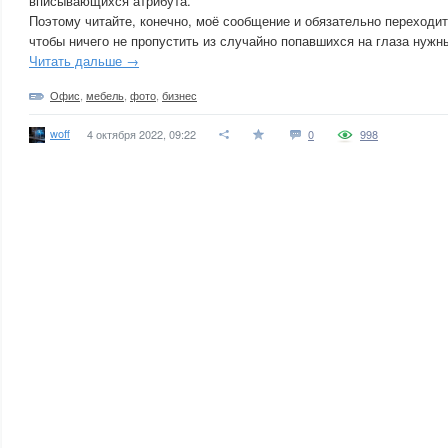
вписывающихся атрибута.
Поэтому читайте, конечно, моё сообщение и обязательно переходи
чтобы ничего не пропустить из случайно попавшихся на глаза нужн
Читать дальше →
Офис
,
мебель
,
фото
,
бизнес
woff
4 октября 2022, 09:22
0
998