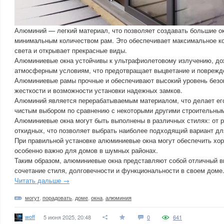
Алюминий — легкий материал, что позволяет создавать большие о
минимальным количеством рам. Это обеспечивает максимальное ко
света и открывает прекрасные виды.
Алюминиевые окна устойчивы к ультрафиолетовому излучению, до
атмосферным условиям, что предотвращает выцветание и поврежд
Алюминиевые рамы прочные и обеспечивают высокий уровень безо
жесткости и возможности установки надежных замков.
Алюминий является перерабатываемым материалом, что делает его
чистым выбором по сравнению с некоторыми другими строительны
Алюминиевые окна могут быть выполнены в различных стилях: от 
откидных, что позволяет выбрать наиболее подходящий вариант дл
При правильной установке алюминиевые окна могут обеспечить хо
особенно важно для домов в шумных районах.
Таким образом, алюминиевые окна представляют собой отличный вы
сочетание стиля, долговечности и функциональности в своем доме
Читать дальше →
могут
,
порадовать
,
доме
,
окна
,
алюминия
woff
5 июня 2025, 20:48
0
641