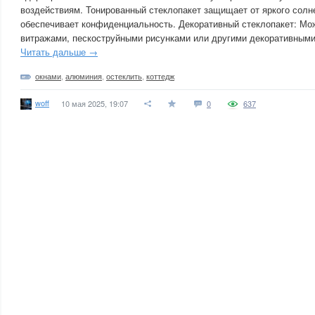
воздействиям. Тонированный стеклопакет защищает от яркого солне
обеспечивает конфиденциальность. Декоративный стеклопакет: Мо
витражами, пескоструйными рисунками или другими декоративным
Читать дальше →
окнами
,
алюминия
,
остеклить
,
коттедж
woff
10 мая 2025, 19:07
0
637