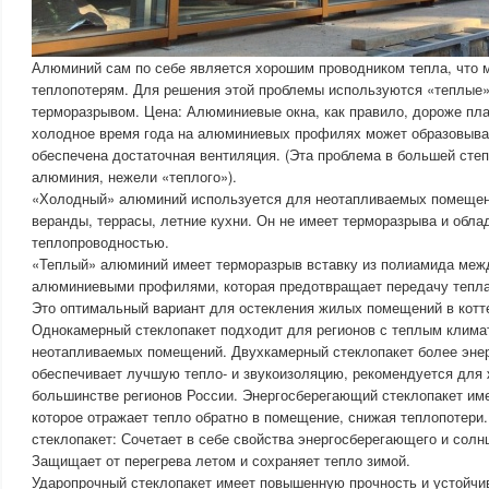
Алюминий сам по себе является хорошим проводником тепла, что м
теплопотерям. Для решения этой проблемы используются «теплые
терморазрывом. Цена: Алюминиевые окна, как правило, дороже пла
холодное время года на алюминиевых профилях может образовыват
обеспечена достаточная вентиляция. (Эта проблема в большей сте
алюминия, нежели «теплого»).
«Холодный» алюминий используется для неотапливаемых помещени
веранды, террасы, летние кухни. Он не имеет терморазрыва и обла
теплопроводностью.
«Теплый» алюминий имеет терморазрыв вставку из полиамида меж
алюминиевыми профилями, которая предотвращает передачу тепла 
Это оптимальный вариант для остекления жилых помещений в котт
Однокамерный стеклопакет подходит для регионов с теплым клима
неотапливаемых помещений. Двухкамерный стеклопакет более эне
обеспечивает лучшую тепло- и звукоизоляцию, рекомендуется для
большинстве регионов России. Энергосберегающий стеклопакет име
которое отражает тепло обратно в помещение, снижая теплопотер
стеклопакет: Сочетает в себе свойства энергосберегающего и солн
Защищает от перегрева летом и сохраняет тепло зимой.
Ударопрочный стеклопакет имеет повышенную прочность и устойчи