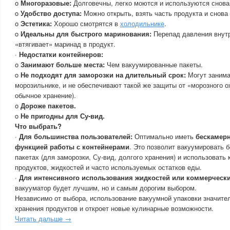
o
Многоразовые:
Долговечны, легко моются и используются снова
o
Удобство доступа:
Можно открыть, взять часть продукта и снова
o
Эстетика:
Хорошо смотрятся в
холодильнике
.
o
Идеальны для быстрого маринования:
Перепад давления внут
«втягивает» маринад в продукт.
·
Недостатки контейнеров:
o
Занимают больше места:
Чем вакуумированные пакеты.
o
Не подходят для заморозки на длительный срок:
Могут занима
морозильнике, и не обеспечивают такой же защиты от «морозного о
обычное хранение).
o
Дороже пакетов.
o
Не пригодны для Су-вид.
Что выбрать?
·
Для большинства пользователей:
Оптимально иметь
бескамерн
функцией работы с контейнерами
. Это позволит вакуумировать 
пакетах (для заморозки, Су-вид, долгого хранения) и использовать
продуктов, жидкостей и часто используемых остатков еды.
·
Для интенсивного использования жидкостей или коммерчески
вакууматор будет лучшим, но и самым дорогим выбором.
Независимо от выбора, использование вакуумной упаковки значите
хранения продуктов и откроет новые кулинарные возможности.
Читать дальше →