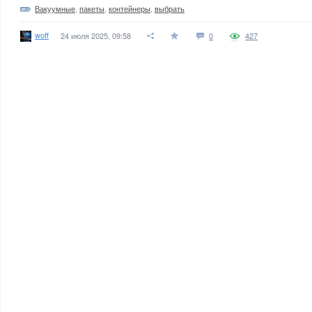
Вакуумные
,
пакеты
,
контейнеры
,
выбрать
woff
24 июля 2025, 09:58
0
427