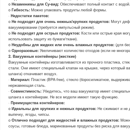
o
Незаменимы для Су-вид:
Обеспечивают полный контакт с водой
o
Гибкость:
Можно упаковать продукты любой формы.
·
Недостатки пакетов:
o
Не подходят для очень нежных/хрупких продуктов:
Могут деф
вакуумировании (требуется импульсный режим).
o
Не подходят для острых продуктов:
Кости или острые края могу
использовать защиту из бумаги/ткани).
o
Неудобны для жидких или очень влажных продуктов:
(для бе
o
Одноразовые:
Увеличивают количество отходов (если не многор
2. Вакуумные контейнеры (жесткие)
Вакуумные контейнеры изготавливаются из прочного пластика, ст
стали. Они имеют специальный клапан на крышке, через который в
шланга) откачивает воздух.
·
Материал:
Пластик (BPA-free), стекло (боросиликатное, выдержив
нержавеющая сталь.
·
Совместимость:
Убедитесь, что ваш вакууматор имеет специаль
шланга к контейнерам. Не все модели имеют такую функцию.
·
Преимущества контейнеров:
o
Идеальны для хрупких и нежных продуктов:
Не сжимают и не 
выпечку, ягоды, чипсы.
o
Отлично подходят для жидкостей и влажных продуктов:
Можно
соусы, готовые блюда, маринованные продукты без риска для ваку