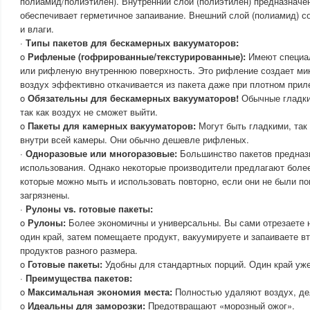
полиамид/полиэтилен). Внутренний слой (полиэтилен) предназначен
обеспечивает герметичное запаивание. Внешний слой (полиамид) с
и влаги.
·
Типы пакетов для бескамерных вакууматоров:
o
Рифленые (гофрированные/текстурированные):
Имеют специа
или рифленую внутреннюю поверхность. Это рифление создает ми
воздух эффективно откачивается из пакета даже при плотном прил
o
Обязательны для бескамерных вакууматоров!
Обычные гладкие
так как воздух не сможет выйти.
o
Пакеты для камерных вакууматоров:
Могут быть гладкими, так 
внутри всей камеры. Они обычно дешевле рифленых.
·
Одноразовые или многоразовые:
Большинство пакетов предназ
использования. Однако некоторые производители предлагают более
которые можно мыть и использовать повторно, если они не были п
загрязнены.
·
Рулоны vs. готовые пакеты:
o
Рулоны:
Более экономичны и универсальны. Вы сами отрезаете 
один край, затем помещаете продукт, вакуумируете и запаиваете в
продуктов разного размера.
o
Готовые пакеты:
Удобны для стандартных порций. Один край уже
·
Преимущества пакетов:
o
Максимальная экономия места:
Полностью удаляют воздух, дел
o
Идеальны для заморозки:
Предотвращают «морозный ожог».