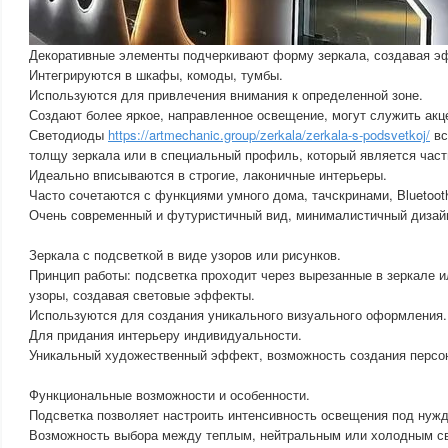
Декоративные элементы подчеркивают форму зеркала, создавая э
Интегрируются в шкафы, комоды, тумбы.
Используются для привлечения внимания к определенной зоне.
Создают более яркое, направленное освещение, могут служить акц
Светодиоды
https://artmechanic.group/zerkala/zerkala-s-podsvetkoj/
вс
толщу зеркала или в специальный профиль, который является част
Идеально вписываются в строгие, лаконичные интерьеры.
Часто сочетаются с функциями умного дома, тачскринами, Bluetoot
Очень современный и футуристичный вид, минималистичный дизай
Зеркала с подсветкой в виде узоров или рисунков.
Принцип работы: подсветка проходит через вырезанные в зеркале и
узоры, создавая световые эффекты.
Используются для создания уникального визуального оформления.
Для придания интерьеру индивидуальности.
Уникальный художественный эффект, возможность создания персон
Функциональные возможности и особенности.
Подсветка позволяет настроить интенсивность освещения под нужд
Возможность выбора между теплым, нейтральным или холодным св