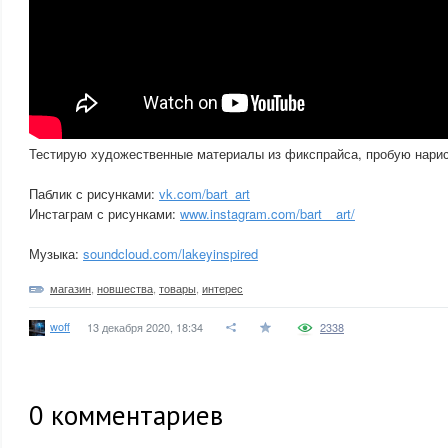
Тестирую художественные материалы из фикспрайса, пробую нарисо
Паблик с рисунками:
vk.com/bart_art
Инстаграм с рисунками:
www.instagram.com/bart__art/
Музыка:
soundcloud.com/lakeyinspired
магазин
,
новшества
,
товары
,
интерес
woff
13 декабря 2020, 18:34
2338
0
комментариев