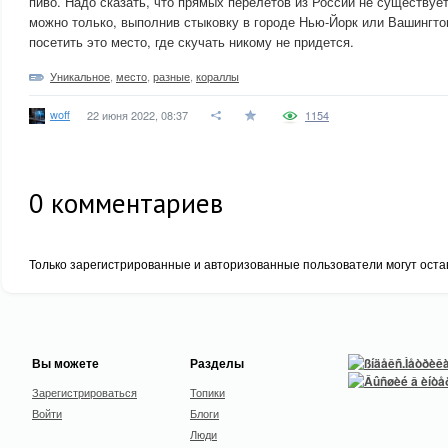
пиво. Надо сказать, что прямых перелетов из России не существуе
можно только, выполнив стыковку в городе Нью-Йорк или Вашингто
посетить это место, где скучать никому не придется.
Уникальное
,
место
,
разные
,
кораллы
woff
22 июня 2022, 08:37
1154
0
комментариев
Только зарегистрированные и авторизованные пользователи могут оста
Вы можете
Разделы
Зарегистрироваться
Топики
Войти
Блоги
Люди