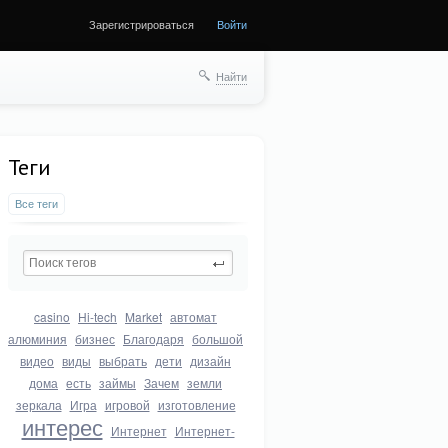
Зарегистрироваться
Войти
Найти
Теги
Все теги
casino
Hi-tech
Market
автомат
алюминия
бизнес
Благодаря
большой
видео
виды
выбрать
дети
дизайн
дома
есть
займы
Зачем
земли
зеркала
Игра
игровой
изготовление
интерес
Интернет
Интернет-