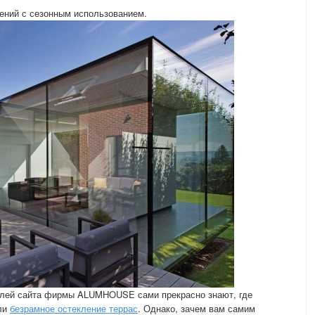
щений с сезонным использованием.
телей сайта фирмы ALUMHOUSE сами прекрасно знают, где
или
безрамное остекление террас
. Однако, зачем вам самим