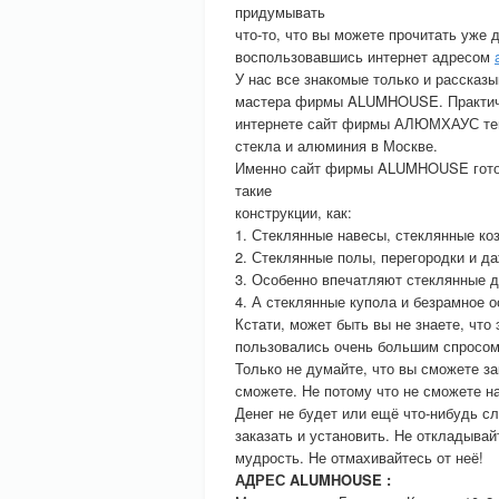
придумывать
что-то, что вы можете прочитать уж
воспользовавшись интернет адресом
У нас все знакомые только и рассказы
мастера фирмы ALUMHOUSE. Практичес
интернете сайт фирмы АЛЮМХАУС тепе
стекла и алюминия в Москве.
Именно сайт фирмы ALUMHOUSE готов 
такие
конструкции, как:
1. Стеклянные навесы, стеклянные ко
2. Стеклянные полы, перегородки и д
3. Особенно впечатляют стеклянные д
4. А стеклянные купола и безрамное 
Кстати, может быть вы не знаете, ч
пользовались очень большим спросо
Только не думайте, что вы сможете з
сможете. Не потому что не сможете н
Денег не будет или ещё что-нибудь сл
заказать и установить. Не откладывай
мудрость. Не отмахивайтесь от неё!
АДРЕС ALUMHOUSE :