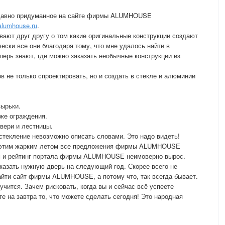
е давно придуманное на сайте фирмы ALUMHOUSE
alumhouse.ru
.
вают друг другу о том какие оригинальные конструкции создают
ки все они благодаря тому, что мне удалось найти в
рь знают, где можно заказать необычные конструкции из
не только спроектировать, но и создать в стекле и алюминии
зырьки.
аже ограждения.
вери и лестницы.
остекление невозможно описать словами. Это надо видеть!
то этим жарким летом все предложения фирмы ALUMHOUSE
м и рейтинг портала фирмы ALUMHOUSE неимоверно вырос.
аказать нужную дверь на следующий год. Скорее всего не
айти сайт фирмы ALUMHOUSE, а потому что, так всегда бывает.
учится. Зачем рисковать, когда вы и сейчас всё успеете
те на завтра то, что можете сделать сегодня! Это народная