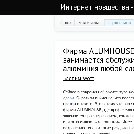
Интернет новшества -
Все
Коллективные
Персональные
Фирма ALUMHOUSE и
занимается обслужи
алюминия любой сло
Блог им. woff
Сейчас в современной архитектуре б
двери
. Обратили внимание, что посл
цветом в тексте. Это потому что она я
фирмы ALUMHOUSE, где профессионал
занимается проектированием, изготовл
или окна бывают «холодными». Имеетс
сохранению тепла и такие раздвижные
• веранд и прочих террас;