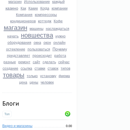
магазин
Использование
каждый
казино
Как
Какие
Когда
компании
Компания
компрессоры
кондиционеров
коттедж
Кофе
магазин
машины
наслаждаться
новшества
начать
нужно
оборудования
окна
окон
онлайн
Почему
остекление
пользоваться
представляет
происходит
работа
разные
ремонт
сайт
сделать
сейчас
создание
ссылка
ставки
ставок
типов
товары
только
установку
фирма
цена
цены
человек
Блоги
Топ
Видео и магазины
0.00