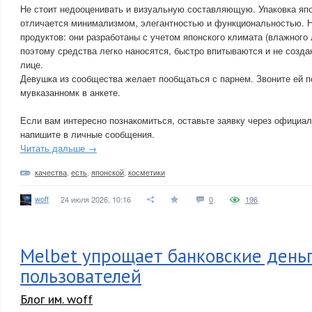
Не стоит недооценивать и визуальную составляющую. Упаковка япо
отличается минимализмом, элегантностью и функциональностью. 
продуктов: они разработаны с учетом японского климата (влажного 
поэтому средства легко наносятся, быстро впитываются и не созд
лице.
Девушка из сообщества желает пообщаться с парнем. Звоните ей п
мувказанномк в анкете.
Если вам интересно познакомиться, оставьте заявку через официа
напишите в личные сообщения.
Читать дальше →
качества
,
есть
,
японской
,
косметики
woff
24 июля 2026, 10:16
0
196
Melbet упрощает банковские день
пользователей
Блог им. woff