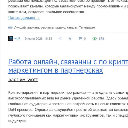
реклама без пользы для пользователя быстро приводит к отпискам
показывают каналы, которые балансируют между промо-акциями и
контентом, создавая лояльное сообщество.
Читать дальше →
Лучший
,
вариант
,
рекламы
,
казино
,
каналы
,
Телеграмм
woff
9 июня 2026, 10:33
0
678
Работа онлайн, связанны с по крип
маркетингом в партнерсках
Блог им. woff
Крипто-маркетинг в партнерских программах — это одна из самых 
высокооплачиваемых ниш на рынке удаленной работы. Здесь объед
глобальная аудитория и постоянная потребность в новых клиентах 
DeFi-проектов. Однако за кажущейся простотой скрывается сложна
глубокого понимания как маркетинговых инструментов, так и специ
индустрии.