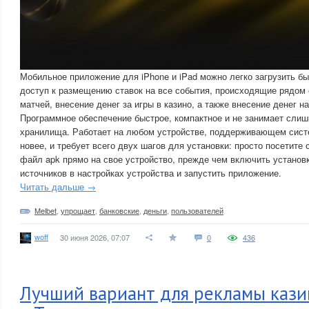
Мобильное приложение для iPhone и iPad можно легко загрузить бы
доступ к размещению ставок на все события, происходящие рядом 
матчей, внесение денег за игры в казино, а также внесение денег н
Программное обеспечение быстрое, компактное и не занимает слиш
хранилища. Работает на любом устройстве, поддерживающем систе
новее, и требует всего двух шагов для установки: просто посетите с
файл apk прямо на свое устройство, прежде чем включить установ
источников в настройках устройства и запустить приложение.
Читать дальше →
Melbet
,
упрощает
,
банковские
,
деньги
,
пользователей
woff
30 июня 2026, 07:07
0
436
Лучший вариант для рекламы кази