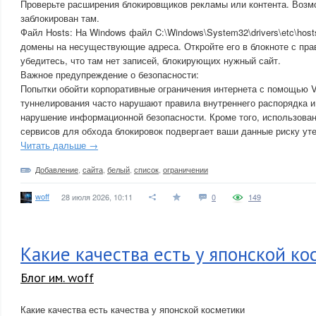
Проверьте расширения блокировщиков рекламы или контента. Возм
заблокирован там.
Файл Hosts: На Windows файл C:\Windows\System32\drivers\etc\hos
домены на несуществующие адреса. Откройте его в блокноте с пра
убедитесь, что там нет записей, блокирующих нужный сайт.
Важное предупреждение о безопасности:
Попытки обойти корпоративные ограничения интернета с помощью V
туннелирования часто нарушают правила внутреннего распорядка и
нарушение информационной безопасности. Кроме того, использова
сервисов для обхода блокировок подвергает ваши данные риску уте
Читать дальше →
Добавление
,
сайта
,
белый
,
список
,
ограничении
woff
28 июля 2026, 10:11
0
149
Какие качества есть у японской к
Блог им. woff
Какие качества есть качества у японской косметики