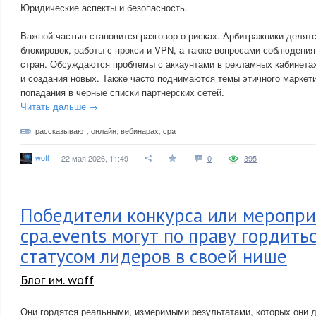
Юридические аспекты и безопасность.
Важной частью становится разговор о рисках. Арбитражники делят
блокировок, работы с прокси и VPN, а также вопросами соблюдени
стран. Обсуждаются проблемы с аккаунтами в рекламных кабинетах
и создания новых. Также часто поднимаются темы этичного маркетин
попадания в черные списки партнерских сетей.
Читать дальше →
рассказывают
,
онлайн
,
вебинарах
,
cpa
woff
22 мая 2026, 11:49
0
395
Победители конкурса или меропри
cpa.events могут по праву гордить
статусом лидеров в своей нише
Блог им. woff
Они гордятся реальными, измеримыми результатами, которых они д