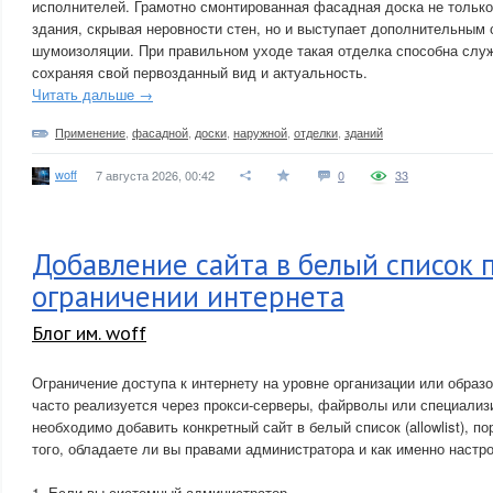
исполнителей. Грамотно смонтированная фасадная доска не тольк
здания, скрывая неровности стен, но и выступает дополнительным 
шумоизоляции. При правильном уходе такая отделка способна слу
сохраняя свой первозданный вид и актуальность.
Читать дальше →
Применение
,
фасадной
,
доски
,
наружной
,
отделки
,
зданий
woff
7 августа 2026, 00:42
0
33
Добавление сайта в белый список 
ограничении интернета
Блог им. woff
Ограничение доступа к интернету на уровне организации или образ
часто реализуется через прокси-серверы, файрволы или специали
необходимо добавить конкретный сайт в белый список (allowlist), п
того, обладаете ли вы правами администратора и как именно настр
1. Если вы системный администратор