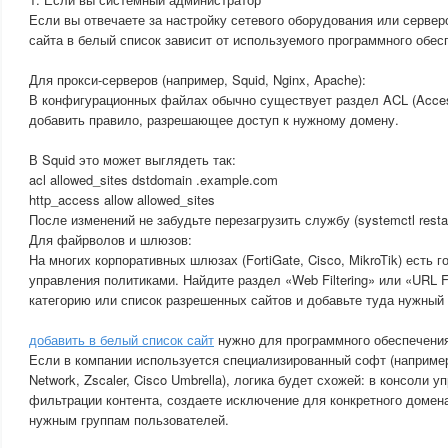
Если вы отвечаете за настройку сетевого оборудования или сервер
сайта в белый список зависит от используемого программного обес
Для прокси-серверов (например, Squid, Nginx, Apache):
В конфигурационных файлах обычно существует раздел ACL (Access
добавить правило, разрешающее доступ к нужному домену.
В Squid это может выглядеть так:
acl allowed_sites dstdomain .example.com
http_access allow allowed_sites
После изменений не забудьте перезагрузить службу (systemctl restar
Для файрволов и шлюзов:
На многих корпоративных шлюзах (FortiGate, Cisco, MikroTik) есть
управления политиками. Найдите раздел «Web Filtering» или «URL Fi
категорию или список разрешенных сайтов и добавьте туда нужный
добавить в белый список сайт
нужно для программного обеспечения
Если в компании используется специализированный софт (например,
Network, Zscaler, Cisco Umbrella), логика будет схожей: в консоли 
фильтрации контента, создаете исключение для конкретного домена
нужным группам пользователей.