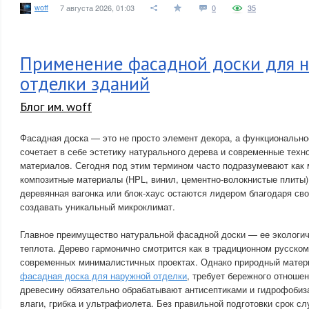
woff
7 августа 2026, 01:03
0
35
Применение фасадной доски для 
отделки зданий
Блог им. woff
Фасадная доска — это не просто элемент декора, а функционально
сочетает в себе эстетику натурального дерева и современные техн
материалов. Сегодня под этим термином часто подразумевают как 
композитные материалы (HPL, винил, цементно-волокнистые плиты)
деревянная вагонка или блок-хаус остаются лидером благодаря св
создавать уникальный микроклимат.
Главное преимущество натуральной фасадной доски — ее экологич
теплота. Дерево гармонично смотрится как в традиционном русском 
современных минималистичных проектах. Однако природный матери
фасадная доска для наружной отделки
, требует бережного отноше
древесину обязательно обрабатывают антисептиками и гидрофобиз
влаги, грибка и ультрафиолета. Без правильной подготовки срок 