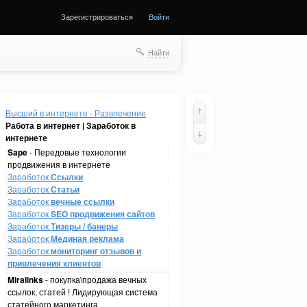
Зарегистрироваться
Войти
Найти
Высший в интернете - Развлечение
Работа в интернет | Заработок в
интернете
Sape
- Передовые технологии
продвижения в интернете
Заработок
Ссылки
Заработок
Статьи
Заработок
вечные ссылки
Заработок
SEO продвижения сайтов
Заработок
Тизеры / банеры
Заработок
Мединая реклама
Заработок
мониторинг отзывов и
привлечения клиентов
Miralinks
- покупка\продажа вечных
ссылок, статей ! Лидирующая система
статейного маркетинга .