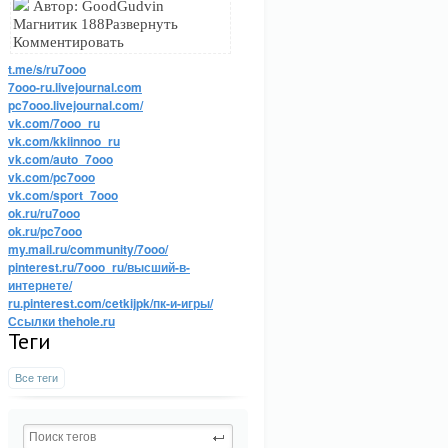
Автор: GoodGudvin
Магнитик 188Развернуть
Комментировать
t.me/s/ru7ooo
7ooo-ru.livejournal.com
pc7ooo.livejournal.com/
vk.com/7ooo_ru
vk.com/kkiinnoo_ru
vk.com/auto_7ooo
vk.com/pc7ooo
vk.com/sport_7ooo
ok.ru/ru7ooo
ok.ru/pc7ooo
my.mail.ru/community/7ooo/
pinterest.ru/7ooo_ru/высший-в-
интернете/
ru.pinterest.com/cetkijpk/пк-и-игры/
Ссылки thehole.ru
Теги
Все теги