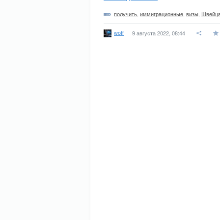
получить
,
иммиграционные
,
визы
,
Швейц
woff
9 августа 2022, 08:44