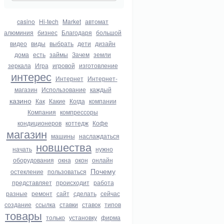
casino
Hi-tech
Market
автомат
алюминия
бизнес
Благодаря
большой
видео
виды
выбрать
дети
дизайн
дома
есть
займы
Зачем
земли
зеркала
Игра
игровой
изготовление
интерес
Интернет
Интернет-
магазин
Использование
каждый
казино
Как
Какие
Когда
компании
Компания
компрессоры
кондиционеров
коттедж
Кофе
магазин
машины
наслаждаться
новшества
начать
нужно
оборудования
окна
окон
онлайн
Почему
остекление
пользоваться
представляет
происходит
работа
разные
ремонт
сайт
сделать
сейчас
создание
ссылка
ставки
ставок
типов
товары
только
установку
фирма