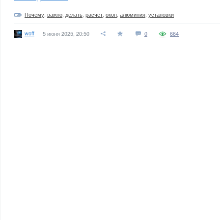
Почему
,
важно
,
делать
,
расчет
,
окон
,
алюминия
,
установки
woff
5 июня 2025, 20:50
0
664