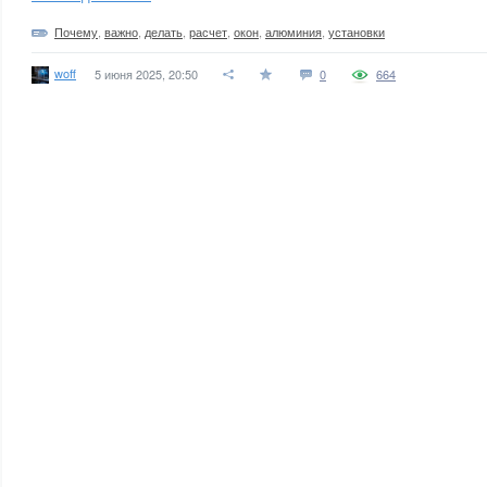
Почему
,
важно
,
делать
,
расчет
,
окон
,
алюминия
,
установки
woff
5 июня 2025, 20:50
0
664