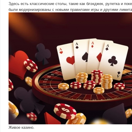
Здесь есть классические столы, такие как блэкджек, рулетка и поке
были модернизированы с новыми правилами игры и другими лимита
Живое казино.