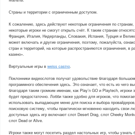
Страны и территории с ограниченным доступом.
К сожалению, здесь действуют некоторые ограничения по странам, 
некоторые игроки не смогут открыть счёт. К таким странам относят
Франция, Италия, Нидерланды, Словакия, Испания, Турция и Велик
может включать и другие ограничения, поэтому, пожалуйста, озна
стран и территорий, на которые распространяются ограничения, в 
казино».
Виртуальные игры в
weiss casino
.
Поклонники видеослотов получат удовольствие благодаря большом
программного обеспечения здесь. Это означает, что есть из чего вы
благодаря таким громким именам, как Play’n GO и Playtech, игроки 
будет предостаточно. Лобби также удобно для игроков, что помогае
использовать выпадающее меню для поиска и выбора провайдеров,
поисковую систему, чтобы практически мгновенно находить свои л
доступных здесь игр включают слот Desert Drag, слот Cheeky Monke
слот Dead or Alive.
Игроки также могут посетить раздел настольных игр, чтобы узнать 