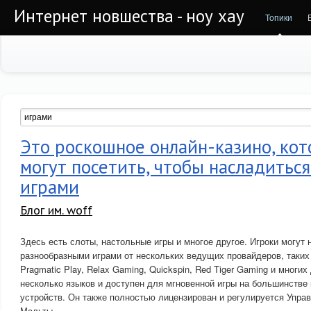
Интернет новшества - ноу хау
Топики
Это роскошное онлайн-казино, кот
могут посетить, чтобы насладить
играми
Блог им. woff
Здесь есть слоты, настольные игры и многое другое. Игроки могут
разнообразными играми от нескольких ведущих провайдеров, таких к
Pragmatic Play, Relax Gaming, Quickspin, Red Tiger Gaming и многи
несколько языков и доступен для мгновенной игры на большинстве
устройств. Он также полностью лицензирован и регулируется Упра
Мальты.