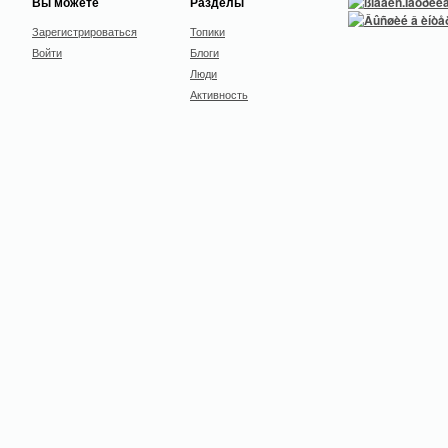
Вы можете
Разделы
Зарегистрироваться
Топики
Войти
Блоги
Люди
Активность