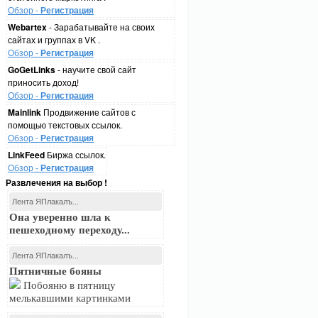
Обзор -
Регистрация
Webartex
- Зарабатывайте на своих
сайтах и группах в VK .
Обзор -
Регистрация
GoGetLinks
- научите свой сайт
приносить доход!
Обзор -
Регистрация
Mainlink
Продвижение сайтов с
помощью текстовых ссылок.
Обзор -
Регистрация
LinkFeed
Биржа ссылок.
Обзор -
Регистрация
Развлечения на выбор !
Лента ЯПлакалъ...
Она уверенно шла к
пешеходному переходу...
Лента ЯПлакалъ...
Пятничные бояны
Побояню в пятницу
мелькавшими картинками