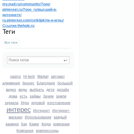
my.mail.ru/community/7ooo/
pinterest.ru/7ooo_ru/высший-в-
интернете/
ru.pinterest.com/cetkijpk/пк-и-игры/
Ссылки thehole.ru
Теги
Все теги
casino
Hi-tech
Market
автомат
алюминия
бизнес
Благодаря
большой
видео
виды
выбрать
дети
дизайн
дома
есть
займы
Зачем
земли
зеркала
Игра
игровой
изготовление
интерес
Интернет
Интернет-
магазин
Использование
каждый
казино
Как
Какие
Когда
компании
Компания
компрессоры