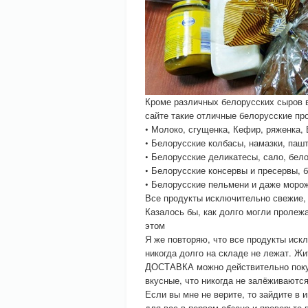
Кроме различных белорусских сыров 
сайте такие отличные белорусские про
• Молоко, сгущенка, Кефир, ряженка, 
• Белорусские колбасы, намазки, паш
• Белорусские деликатесы, сало, бел
• Белорусские консервы и пресервы, 
• Белорусские пельмени и даже моро
Все продукты исключительно свежие, 
Казалось бы, как долго могли пролеж
этом
Я же повторяю, что все продукты иск
никогда долго на складе не лежат. Жи
ДОСТАВКА можно действительно покуп
вкусные, что никогда не залёживаются
Если вы мне не верите, то зайдите в
для вас в первом абзаце и проверьте 