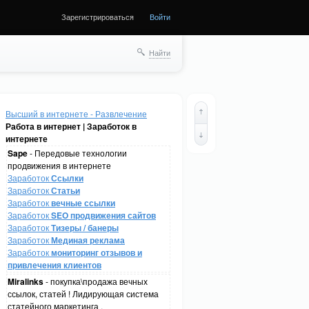
Зарегистрироваться
Войти
Найти
Высший в интернете - Развлечение
Работа в интернет | Заработок в
интернете
Sape
- Передовые технологии
продвижения в интернете
Заработок
Ссылки
Заработок
Статьи
Заработок
вечные ссылки
Заработок
SEO продвижения сайтов
Заработок
Тизеры / банеры
Заработок
Мединая реклама
Заработок
мониторинг отзывов и
привлечения клиентов
Miralinks
- покупка\продажа вечных
ссылок, статей ! Лидирующая система
статейного маркетинга .