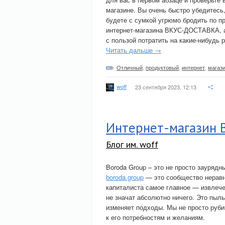
магазине. Вы очень быстро убедитесь,
будете с сумкой угрюмо бродить по п
интернет-магазина ВКУС-ДОСТАВКА, а
с пользой потратить на какие-нибудь 
Читать дальше →
Отличный
,
продуктовый
,
интернет
,
магаз
woff
23 сентября 2023, 12:13
Интернет-магазин 
Блог им. woff
Boroda Group – это не просто заурядн
boroda.group
— это сообщество неравн
капиталиста самое главное — извлечен
не значат абсолютно ничего. Это пыль
изменяет подходы. Мы не просто руби
к его потребностям и желаниям.