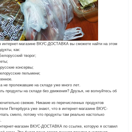
в интернет-магазине ВКУС-ДОСТАВКА вы сможете найти на этом
дукты, как:
Белорусский творог;
теты;
орусские консервы;
белорусские пельмени;
женное.
а не пролежавшие на складе уже много лет.
ать продукты на складе без движения? Друзья, не волнуйтесь об
лючительно свежие. Никакие из перечисленных продуктов
тели Петербурга уже знают, что в интернет-магазине ВКУС-
ать смело, потому что продукты там реально настолько
.
 интернет-магазин ВКУС-ДОСТАВКА по ссылке, которую я оставил
всё сами. Это будет ваша самая лучшая покупка в интернет-