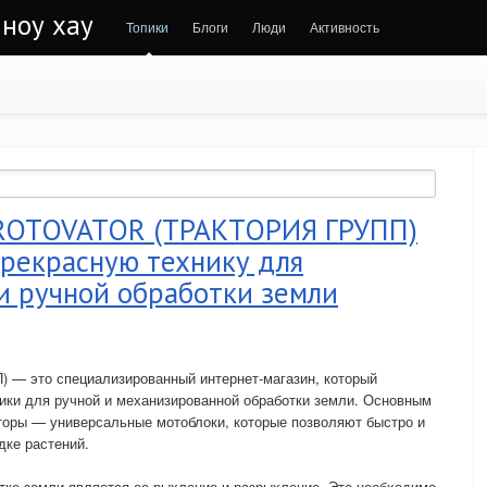
 ноу хау
Топики
Блоги
Люди
Активность
 ROTOVATOR (ТРАКТОРИЯ ГРУПП)
прекрасную технику для
и ручной обработки земли
— это специализированный интернет-магазин, который
ики для ручной и механизированной обработки земли. Основным
торы — универсальные мотоблоки, которые позволяют быстро и
дке растений.
тке земли является ее рыхление и разрыхление. Это необходимо