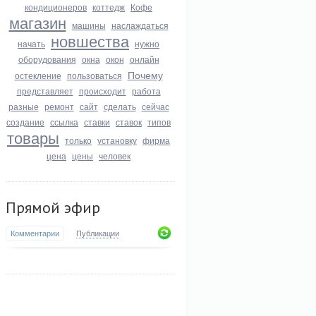
кондиционеров
коттедж
Кофе
магазин
машины
наслаждаться
новшества
начать
нужно
оборудования
окна
окон
онлайн
Почему
остекление
пользоваться
представляет
происходит
работа
разные
ремонт
сайт
сделать
сейчас
создание
ссылка
ставки
ставок
типов
товары
только
установку
фирма
цена
цены
человек
Прямой эфир
Комментарии
Публикации