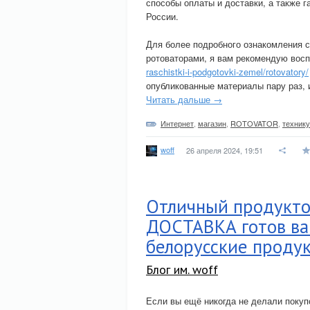
способы оплаты и доставки, а также г
России.
Для более подробного ознакомления с
ротоваторами, я вам рекомендую вос
raschistki-i-podgotovki-zemel/rotovatory/
опубликованные материалы пару раз, 
Читать дальше →
Интернет
,
магазин
,
ROTOVATOR
,
технику
woff
26 апреля 2024, 19:51
Отличный продукто
ДОСТАВКА готов ва
белорусские продук
Блог им. woff
Если вы ещё никогда не делали поку