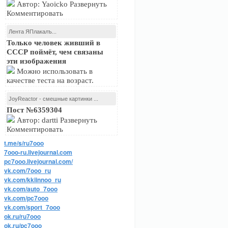
Автор: Yaoicko Развернуть
Комментировать
Лента ЯПлакалъ...
Только человек живший в
СССР поймёт, чем связаны
эти изображения
Можно использовать в
качестве теста на возраст.
JoyReactor - смешные картинки ...
Пост №6359304
Автор: dartti Развернуть
Комментировать
t.me/s/ru7ooo
7ooo-ru.livejournal.com
pc7ooo.livejournal.com/
vk.com/7ooo_ru
vk.com/kkiinnoo_ru
vk.com/auto_7ooo
vk.com/pc7ooo
vk.com/sport_7ooo
ok.ru/ru7ooo
ok.ru/pc7ooo